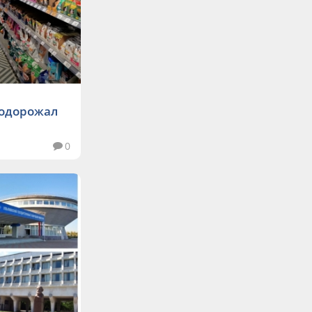
и
подорожал
0