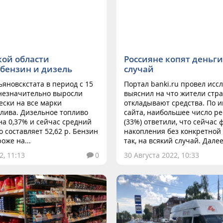
кой области
Россияне копят деньги
бензин и дизель
случай
яновскстата в период с 15
Портал banki.ru провел исс
 незначительно выросли
выяснил на что жители стр
ски на все марки
откладывают средства. По 
лива. Дизельное топливо
сайта, наибольшее число р
на 0,37% и сейчас средний
(33%) ответили, что сейчас
о составляет 52,62 р. Бензин
накопления без конкретной 
оже на...
так, на всякий случай. Далее.
2, 11:13
0
30 Августа 2022, 10:33