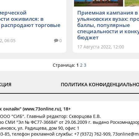
мерческой
Приемная кампания в
ти оживился: в
ульяновских вузах: п
 распродают торговые
баллы, популярные
специальности и конку
бюджет
2, 06:05
0
17 Августа 2022, 12:00
Страница:
1
2
3
КЦИЯ
ПОЛИТИКА КОНФИДЕНЦИАЛЬН
 онлайн" (www.73online.ru), 18+
ООО "СИБ". Главный редактор: Скворцова Е.В.
о СМИ "Эл № ФС77-36684" от 29.06.2009 г. выдано Роскомнадзо
ьяновск, ул. Радищева, дом 90, офис 1
-03-85, телефон рекламной службы: +7 (9372) 762-909, 73online@ma