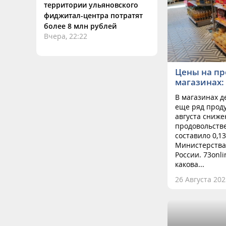
территории ульяновского
фиджитал-центра потратят
более 8 млн рублей
Вчера, 22:22
Цены на пр
магазинах:
В магазинах 
еще ряд проду
августа сниже
продовольств
составило 0,1
Министерства
России. 73onl
какова...
26 Августа 202