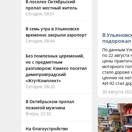
В поселке Октябрьский
пропал местный житель
Сегодня, 09:01
В семь утра в Ульяновске
В Ульяновс
временно закрыли аэропорт
подорожал 
Сегодня, 08:44
По данным Уль
по 22 августа
Без помпезных церемоний,
цены практиче
но с предметным
моторного топ
разговором: Камеко посетил
стало дороже 
димитровградский
ценник на нег
«ЖгутКомплект»
АИ-92 стал дор
Сегодня, 08:20
30 Августа 202
В Октябрьском пропал
пожилой мужчина
Вчера, 22:32
На благоустройство