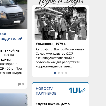
тал
 водителей
Ульяновск, 1979 г.
Автор фото: Виктор Русин – член
авленной на
Союза журналистов СССР,
анных на
активно участвовавший в
среднем
фотосъемках для репортажей
анспорта в
корреспондентов газет...
29 400 р. При
таточно широк
0
НОВОСТИ
ПАРТНЕРОВ
Спустя восемь дет в