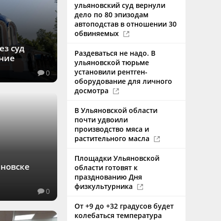
ульяновский суд вернули
дело по 80 эпизодам
автоподстав в отношении 30
обвиняемых
ез суд
Раздеваться не надо. В
ание
ульяновской тюрьме
установили рентген-
0
оборудование для личного
досмотра
В Ульяновской области
почти удвоили
производство мяса и
растительного масла
Площадки Ульяновской
яновске
области готовят к
празднованию Дня
физкультурника
0
От +9 до +32 градусов будет
колебаться температура