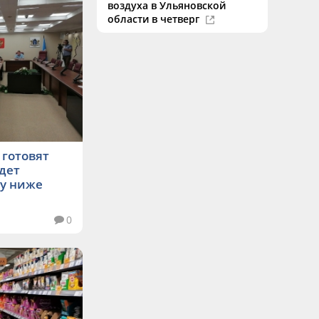
воздуха в Ульяновской
области в четверг
готовят
удет
ду ниже
0