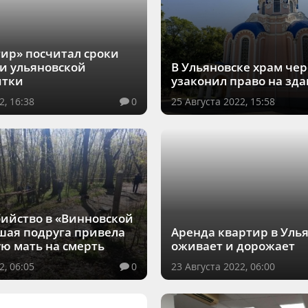
ир» посчитал сроки
и ульяновской
В Ульяновске храм чер
итки
узаконил право на зд
2, 16:38
0
25 Августа 2022, 15:58
бийство в «Винновской
шая подруга привела
Аренда квартир в Уль
ю мать на смерть
оживает и дорожает
2, 06:05
0
23 Августа 2022, 06:00