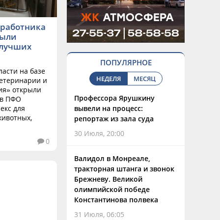
 работника
рыли
 лучших
ПОПУЛЯРНОЕ
ласти на базе
НЕДЕЛЯ
МЕСЯЦ
ветеринарии и
ия» открыли
Профессора Ярушкину
 в ПФО
екс для
вывели на процесс:
животных,
репортаж из зала суда
30 Июля, 20:00
0
Валидол в Монреале,
тракторная штанга и звонок
Брежневу. Великой
олимпийской победе
Константинова полвека
31 Июля, 06:05