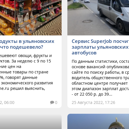
одукты в ульяновских
Сервис SuperJob посчи
 что подешевело?
зарплаты ульяновских
автобусов
дешевеют овощи, фрукты и
ктов. За неделю с 9 по 15
По данным статистики, сост
ние цен на
основе вакансий опубликов
енные товары по стране
сайте по поиску работы, в 
3%, говорят данные
водитель общественного тр
 экономического развития
областном центре получает 
ine.ru решил выяснить,
этом диапазон зарплат дос
- от 22 050 р. до 39...
2, 06:00
0
25 Августа 2022, 17:26