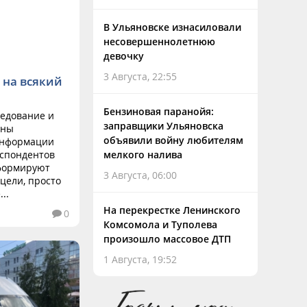
В Ульяновске изнасиловали
несовершеннолетнюю
девочку
3 Августа, 22:55
 на всякий
Бензиновая паранойя:
ледование и
заправщики Ульяновска
аны
объявили войну любителям
информации
еспондентов
мелкого налива
 формируют
3 Августа, 06:00
цели, просто
..
На перекрестке Ленинского
0
Комсомола и Туполева
произошло массовое ДТП
1 Августа, 19:52