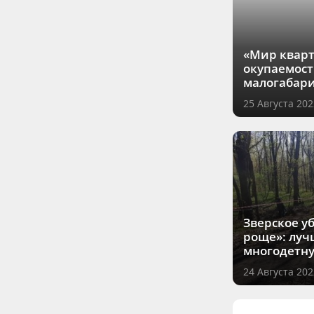
«Мир кварт
окупаемост
малогабар
25 Августа 202
Зверское у
роще»: луч
многодетну
24 Августа 202