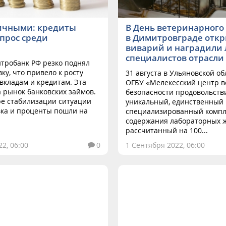
ичными: кредиты
В День ветеринарного
прос среди
в Димитровграде отк
виварий и наградили
специалистов отрасли
тробанк РФ резко поднял
ку, что привело к росту
31 августа в Ульяновской об
вкладам и кредитам. Эта
ОГБУ «Мелекесский центр 
 рынок банковских займов.
безопасности продовольств
ре стабилизации ситуации
уникальный, единственный
вка и проценты пошли на
специализированный компл
содержания лабораторных 
рассчитанный на 100...
2, 06:00
0
1 Сентября 2022, 06:00