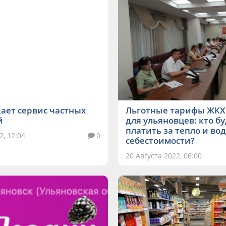
кает сервис частных
Льготные тарифы ЖКХ 
й
для ульяновцев: кто б
платить за тепло и во
2, 12:04
0
себестоимости?
20 Августа 2022, 06:00