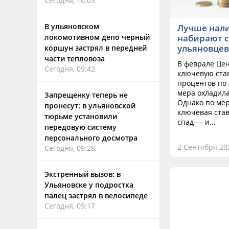
Сегодня, 10:03
В ульяновском
Лучше нал
локомотивном депо черный
набирают с
ульяновцев
коршун застрял в передней
части тепловоза
В феврале Цен
Сегодня, 09:42
ключевую став
процентов по 
мера охладила
Запрещенку теперь не
Однако по ме
пронесут: в ульяновской
ключевая ста
тюрьме установили
спад — и...
передовую систему
персонального досмотра
2 Сентября 202
Сегодня, 09:28
Экстренный вызов: в
Ульяновске у подростка
палец застрял в велосипеде
Сегодня, 09:17