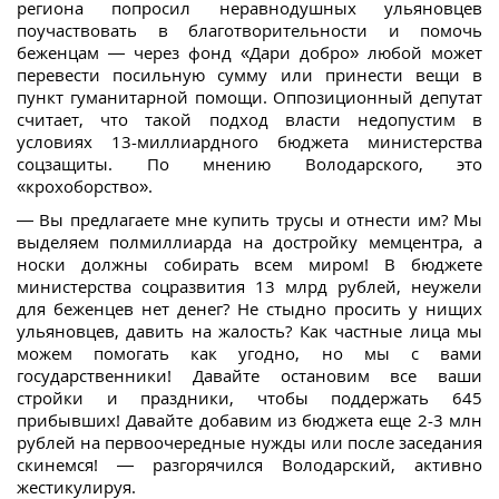
региона попросил неравнодушных ульяновцев
поучаствовать в благотворительности и помочь
беженцам — через фонд «Дари добро» любой может
перевести посильную сумму или принести вещи в
пункт гуманитарной помощи. Оппозиционный депутат
считает, что такой подход власти недопустим в
условиях 13-миллиардного бюджета министерства
соцзащиты. По мнению Володарского, это
«крохоборство».
— Вы предлагаете мне купить трусы и отнести им? Мы
выделяем полмиллиарда на достройку мемцентра, а
носки должны собирать всем миром! В бюджете
министерства соцразвития 13 млрд рублей, неужели
для беженцев нет денег? Не стыдно просить у нищих
ульяновцев, давить на жалость? Как частные лица мы
можем помогать как угодно, но мы с вами
государственники! Давайте остановим все ваши
стройки и праздники, чтобы поддержать 645
прибывших! Давайте добавим из бюджета еще 2-3 млн
рублей на первоочередные нужды или после заседания
скинемся! — разгорячился Володарский, активно
жестикулируя.