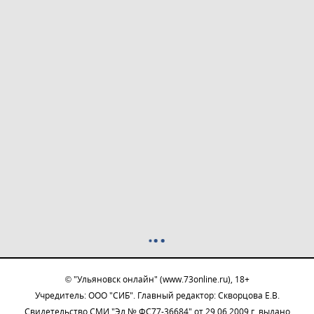
© "Ульяновск онлайн" (www.73online.ru), 18+
Учредитель: ООО "СИБ". Главный редактор: Скворцова Е.В.
Свидетельство СМИ "Эл № ФС77-36684" от 29.06.2009 г. выдано