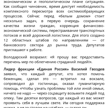
экономическом и геополитическом плане ситуация».
Как сообщил чиновник, время диктует необходимость
комплексного пересмотра всех системообразующих
процессов. Сейчас перед «белым домом» стоит
несколько задач, в первую очередь сохранение
качества жизни граждан, коррекция финансово-
экономической системы, перестраивание транспортных
потоков и всей дорожной логистики. Для этого создано
12 областных штабов по направлениям — от
банковского сектора до рынка труда. Депутатов
приглашают к работе.
Володарский возразил: «Я прошу вас предоставить
перечень мер по облегчению страданий людей!».
Лидер фракции «Единая Россия» Василий Гвоздев
заявил, что каждый депутат, кто хотел помочь
беженцам, сделал это — встретил на вокзале,
сопроводил до гостиницы, оказал гуманитарную
помощь. «Чтобы узнать проблемы той или иной семьи,
ничего не надо — через соцзащиту возьмите людей под
опеку. Там десятки вопросов, где каждый из вас может
проявить себя в лучшем свете. Им сегодня поддержка
нужна, а не за столом на штабах», — сказал он.