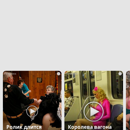
i
i
Ролик длится
Королева вагона