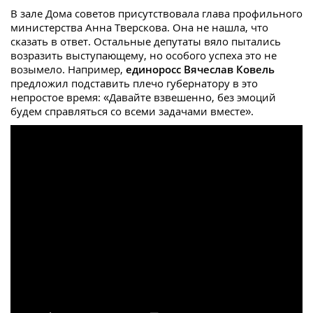
В зале Дома советов присутствовала глава профильного
министерства Анна Тверскова. Она не нашла, что
сказать в ответ. Остальные депутаты вяло пытались
возразить выступающему, но особого успеха это не
возымело. Например,
единоросс Вячеслав Ковель
предложил подставить плечо губернатору в это
непростое время: «Давайте взвешенно, без эмоций
будем справляться со всеми задачами вместе».