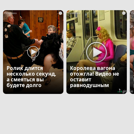
i
i
Ролик длится
Королева вагона
несколько секунд,
отожгла! Видео не
а смеяться вы
оставит
будете долго
равнодушным