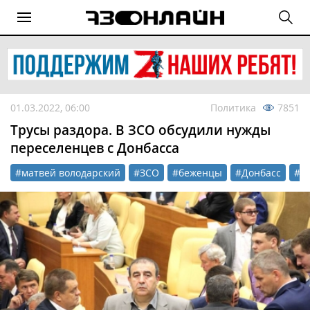
01.03.2022, 06:00
Политика
7851
Трусы раздора. В ЗСО обсудили нужды
переселенцев с Донбасса
#матвей володарский
#ЗСО
#беженцы
#Донбасс
#Д