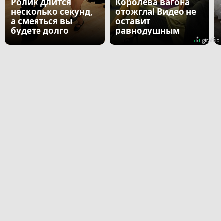
Ролик длится
Королева вагона
несколько секунд,
отожгла! Видео не
а смеяться вы
оставит
будете долго
равнодушным