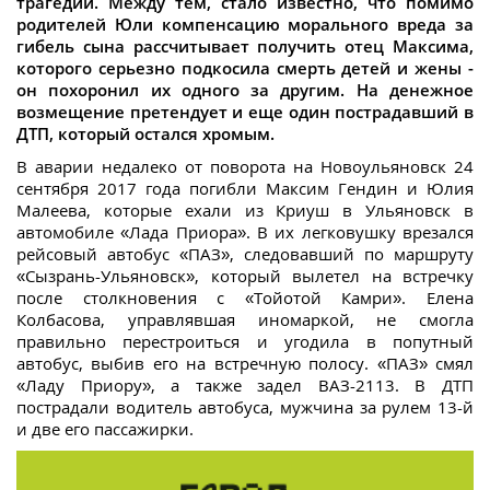
трагедии. Между тем, стало известно, что помимо
родителей Юли компенсацию морального вреда за
гибель сына рассчитывает получить отец Максима,
которого серьезно подкосила смерть детей и жены -
он похоронил их одного за другим. На денежное
возмещение претендует и еще один пострадавший в
ДТП, который остался хромым.
В аварии недалеко от поворота на Новоульяновск 24
сентября 2017 года погибли Максим Гендин и Юлия
Малеева, которые ехали из Криуш в Ульяновск в
автомобиле «Лада Приора». В их легковушку врезался
рейсовый автобус «ПАЗ», следовавший по маршруту
«Сызрань-Ульяновск», который вылетел на встречку
после столкновения с «Тойотой Камри». Елена
Колбасова, управлявшая иномаркой, не смогла
правильно перестроиться и угодила в попутный
автобус, выбив его на встречную полосу. «ПАЗ» смял
«Ладу Приору», а также задел ВАЗ-2113. В ДТП
пострадали водитель автобуса, мужчина за рулем 13-й
и две его пассажирки.