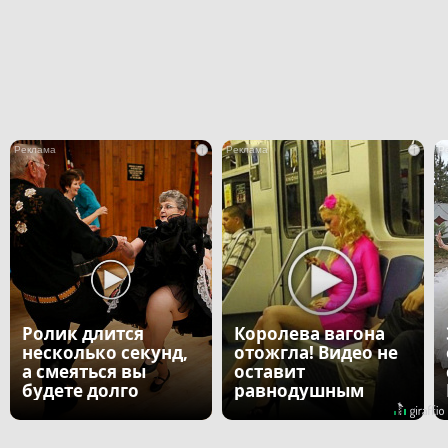
i
i
Ролик длится
Королева вагона
несколько секунд,
отожгла! Видео не
а смеяться вы
оставит
будете долго
равнодушным