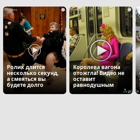
i
i
Ролик длится
Королева вагона
несколько секунд,
отожгла! Видео не
а смеяться вы
оставит
будете долго
равнодушным