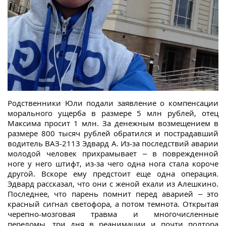
Родственники Юли подали заявление о компенсации
морального ущерба в размере 5 млн рублей, отец
Максима просит 1 млн. За денежным возмещением в
размере 800 тысяч рублей обратился и пострадавший
водитель ВАЗ-2113 Эдвард А. Из-за последствий аварии
молодой человек прихрамывает – в поврежденной
ноге у него штифт, из-за чего одна нога стала короче
другой. Вскоре ему предстоит еще одна операция.
Эдвард рассказал, что они с женой ехали из Алешкино.
Последнее, что парень помнит перед аварией – это
красный сигнал светофора, а потом темнота. Открытая
черепно-мозговая травма и многочисленные
переломы, три дня в реанимации и почти полтора