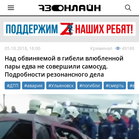
05.10.2018, 16:00
Криминал
49180
Над обвиняемой в гибели влюбленной
пары едва не совершили самосуд.
Подробности резонансного дела
#ДТП
#авария
#Ульяновск
#погибли
#смерть
#вл