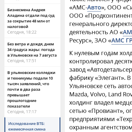
«АМС-
Авто
», ООО «С
Бизнесмена Андрея
ООО «Продконтинент
Аладина отдали под суд
за сокрытие 48 млн от
генерального директ
налоговой
деятельность АО «
АМ
Сегодня, 18:22
Ресурс», ЗАО «
АМС Г
Без ветра и дождя, днем
34 градуса жары: погода
К нулевым годам хол
в Ульяновске на 7 августа
контролировал десят
Сегодня, 17:51
завод «Автодетальсе
В ульяновские колледжи
фабрику «Элегант». В
и техникумы подали 10
тысяч заявлений, что
Ульяновске сеть авто
почти в два раза
Mazda, Volvo, Land Ro
превышает
прошлогодние
холдинг владел медц
показатели
сетью «Провиант», 
Сегодня, 17:17
предприятиями «Техр
Исследование ВТБ:
охранным агентство
ежемесячная смена