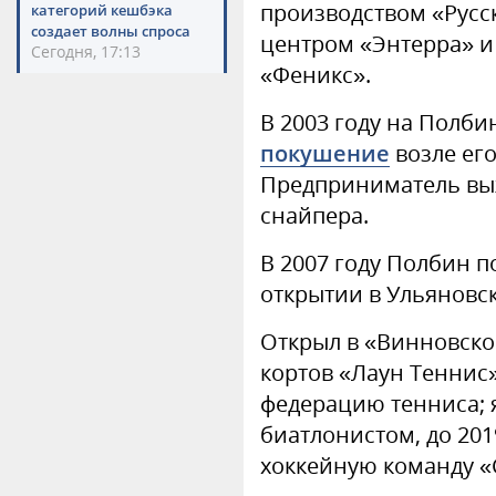
производством «Русс
категорий кешбэка
создает волны спроса
центром «Энтерра» и
Сегодня, 17:13
«Феникс».
В 2003 году на Полб
покушение
возле его
Предприниматель вы
снайпера.
В 2007 году Полбин 
открытии в Ульяновс
Открыл в «Винновско
кортов «Лаун Теннис»
федерацию тенниса;
биатлонистом, до 201
хоккейную команду «