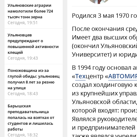
Ульяновские аграрии
намолотили более 724
Родился 3 мая 1970 го
тысяч тонн зерна
Сегодня, 19:51
После окончания сре
Ульяновцев
Имеет два высших об
предупреждают о
(окончил Ульяновски
повышенной активности
клещей
Университет) и юрид
Сегодня, 19:43
В 1994 году основал
Поножовщина из-за
«
Тех
центр «
АВТОМИ
глупой обиды: ульяновец
получил 8 лет за резню
создал холдинговую
на улице
из крупнейших упра
Сегодня, 18:43
Ульяновской области,
Барышская
которой входят: прои
преподавательница
Являлся руководите
попалась на взятках от
студентов и лишилась
и предпринимателей 
работы
также являлся учред
Сегодня, 18:32