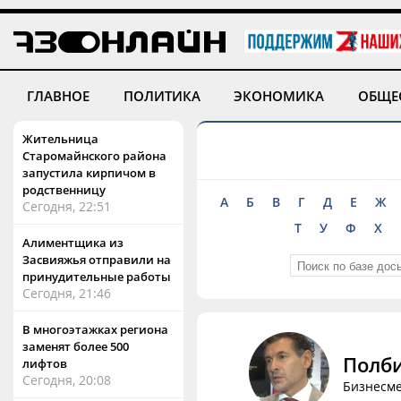
ГЛАВНОЕ
ПОЛИТИКА
ЭКОНОМИКА
ОБЩЕ
Жительница
Старомайнского района
запустила кирпичом в
родственницу
А
Б
В
Г
Д
Е
Ж
Сегодня, 22:51
Т
У
Ф
Х
Алиментщика из
Засвияжья отправили на
принудительные работы
Сегодня, 21:46
В многоэтажках региона
заменят более 500
Полб
лифтов
Сегодня, 20:08
Бизнесме