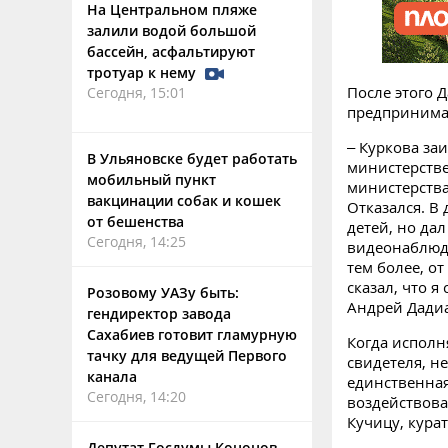
На Центральном пляже
залили водой большой
бассейн, асфальтируют
тротуар к нему
После этого 
Сегодня, 15:01
предпринима
– Куркова за
В Ульяновске будет работать
министерстве
мобильный пункт
министерства
вакцинации собак и кошек
Отказался. В 
от бешенства
детей, но да
Сегодня, 14:25
видеонаблюде
тем более, о
сказал, что я
Розовому УАЗу быть:
Андрей Дади
гендиректор завода
Сахабиев готовит гламурную
Когда исполн
тачку для ведущей Первого
свидетеля, н
канала
единственная
Сегодня, 14:20
воздействова
Кучицу, кура
Депутат Госдумы Кононов