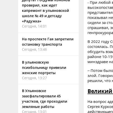
- При любой 
проверил, как идет
высокопоста
капремонт в ульяновской
представител
школе № 49 и детсаду
показывал не
«Радужка»
сидели за ст
Сегодня, 14:01
спрашивал, з
генпрокурора
На проспекте Гая запретили
В 2022 году 
остановку транспорта
состоялась. П
Сегодня, 13:46
обсудить вза
районе 10-15
минздраве н
В ульяновскую
психбольницу привезли
– Потом было
женские портреты
злой. Говорил
Сегодня, 13:27
решили, что 
Великий 
В Ульяновске
заасфальтировали 45
участков, где проходили
На вопрос ад
Сергея Курко
земляные работы
действующего
Сегодня, 13:01