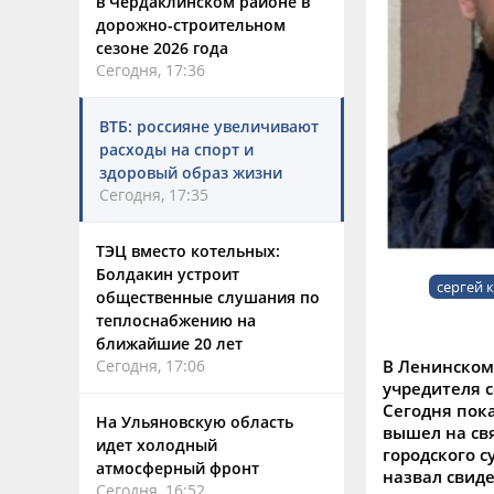
в Чердаклинском районе в
дорожно-строительном
сезоне 2026 года
Сегодня, 17:36
ВТБ: россияне увеличивают
расходы на спорт и
здоровый образ жизни
Сегодня, 17:35
ТЭЦ вместо котельных:
Болдакин устроит
сергей 
общественные слушания по
теплоснабжению на
ближайшие 20 лет
В Ленинском
Сегодня, 17:06
учредителя 
Сегодня пок
На Ульяновскую область
вышел на св
идет холодный
городского 
атмосферный фронт
назвал свид
Сегодня, 16:52