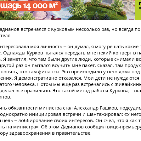
Дадианов встречался с Курковым несколько раз, но всегда п
теля.
интересовала моя личность – он думал, я могу решать какие-
. Однажды Курков пытался передать мне некий конверт в п
. Я заметил, что там были другие люди, которые снимали вс
другой раз он пытался всучить мне пакет. Сказал, там проду
л понять, что там финансы. Это происходило у него дома по
ния. Я демонстративно отказался. Мои дети не нуждаются 
т этого человека. Потом мы еще раз встречались с Живайкин
 сделал все правильно. Это такой метод работы Куркова, - ска
анов.
ять обязанности министра стал Александр Гашков, подсудим
еоднократно инициировал встречи и шантажировал: «У нег
 цель – лоббирование своих интересов. Он счел, что я как-т
ть на министра». Об этом Дадианов сообщил вице-премьер
тору здравоохранения в правительстве.