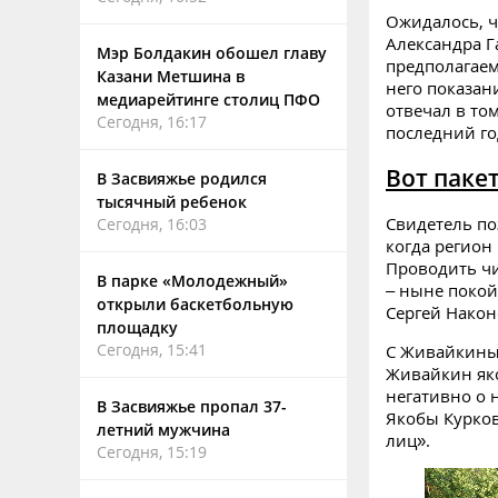
Ожидалось, ч
Александра Г
Мэр Болдакин обошел главу
предполагаем
Казани Метшина в
него показан
медиарейтинге столиц ПФО
отвечал в то
Сегодня, 16:17
последний го
Вот пакет
В Засвияжье родился
тысячный ребенок
Свидетель по
Сегодня, 16:03
когда регион
Проводить чи
В парке «Молодежный»
– ныне покой
открыли баскетбольную
Сергей Након
площадку
Сегодня, 15:41
С Живайкиным
Живайкин яко
негативно о 
В Засвияжье пропал 37-
Якобы Курков
летний мужчина
лиц».
Сегодня, 15:19