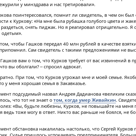
ежурили у минздрава и нас третировали».
кова поинтересовался, помнит ли свидетель, в чем он был о
ости к Куркову: «На мне была рубашка голубого цвета и жаке
 раздеться, снять пиджак. Но я реагировал отрицательно. Я 
 одетым».
 том, чтобы Гашков передал 40 млн рублей в качестве взятк
припомнил. Сам свидетель с такими предложениями не выс
 Гашков вам о том, что Курков требует от вас извинений в 
 что вы оболгали? – спросил адвокат.
кратно. При том, что Курков угрожал мне и моей семье. Яко
то у меня хорошая семья в Закавказье.
омент подсудимый назвал Андрея Дадианова «великим сказ
ось, что тот не знает о
том, когда умер Живайкин
. Свидет
полез: «Вы, будьте любезны, Курков, не повышайте на меня г
я ведь тоже могу в ответ. Никто вас раньше не боялся, не бо
омент обстановка накалилась настолько, что Сергей Курков 
рик. Судье пришлось успокаивать предпринимателя. Больш