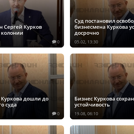
Суд постановил освоб
н Сергей Курков
бизнесмена Куркова у
 колонии
досрочно
0
05.02, 13:30
 Куркова дошли до
Бизнес Куркова сохра
о суда
устойчивость
0
19.08, 06:10