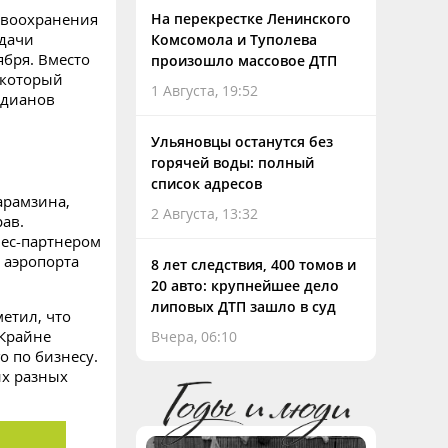
авоохранения
На перекрестке Ленинского
едачи
Комсомола и Туполева
ября. Вместо
произошло массовое ДТП
 который
1 Августа, 19:52
адианов
Ульяновцы останутся без
горячей воды: полный
список адресов
арамзина,
2 Августа, 13:32
ав.
нес-партнером
 аэропорта
8 лет следствия, 400 томов и
20 авто: крупнейшее дело
липовых ДТП зашло в суд
етил, что
«Крайне
Вчера, 06:10
о по бизнесу.
их разных