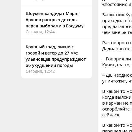
«постоянно д
Шоумен-кандидат Марат
Защитник Кур
Аряпов раскрыл доходы
приходил в г
перед выборами в Госдуму
предлагалось
Сегодня, 12:44
чем мне быть
Разговоров о
Крупный град, ливни с
Дадианов не 
грозой и ветер до 27 м/с:
– Говорил ли
ульяновцев предупреждают
Кучица за то,
об ухудшении погоды
Сегодня, 12:42
– Да, неодно
уничтожит, ч
В какой-то м
когда выяснил
в карман не 
оскорбляйте, 
сейчас».
В какой-то м
перешел на к