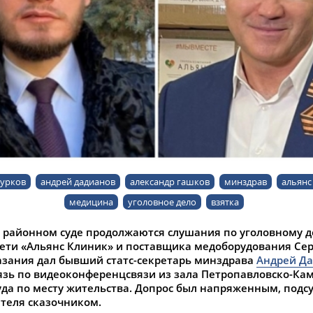
курков
андрей дадианов
александр гашков
минздрав
альянс
медицина
уголовное дело
взятка
 районном суде продолжаются слушания по уголовному д
сети «Альянс Клиник» и поставщика медоборудования Сер
азания дал бывший статс-секретарь минздрава
Андрей Д
язь по видеоконференцсвязи из зала Петропавловско-Ка
суда по месту жительства. Допрос был напряженным, под
етеля сказочником.