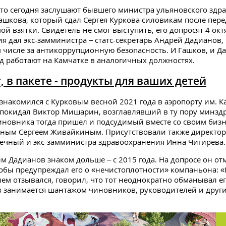
то сегодня заслушают бывшего министра ульяновского здр
ашкова, который сдал Сергея Куркова силовикам после пер
ой взятки. Свидетель не смог выступить, его допросят 4 окт
ия дал экс-замминистра – статс-секретарь Андрей Дадианов,
м числе за антикоррупционную безопасность. И Гашков, и Д
д работают на Камчатке в аналогичных должностях.
, в пакете - продукты для ваших детей
знакомился с Курковым весной 2021 года в аэропорту им. К
 покидал Виктор Мишарин, возглавлявший в ту пору минздр
новника тогда пришел и подсудимый вместе со своим биз
ным Сергеем Живайкиным. Присутствовали также директор
ечный и экс-замминистра здравоохранения Инна Чигирева.
 Дадианов знаком дольше – с 2015 года. На допросе он отм
бы предупреждал его о «нечистоплотности» компаньона: 
нем отзывался, говорил, что тот неоднократно обманывал ег
 занимается шантажом чиновников, руководителей и друг