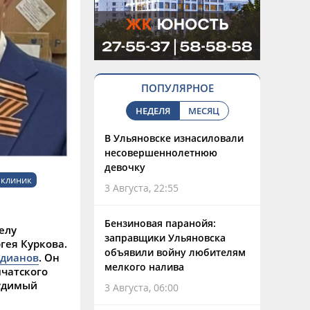
ПОПУЛЯРНОЕ
НЕДЕЛЯ
МЕСЯЦ
В Ульяновске изнасиловали
несовершеннолетнюю
девочку
 клиник
3 Августа, 22:55
Бензиновая паранойя:
елу
заправщики Ульяновска
гея Куркова.
объявили войну любителям
адианов
. Он
мелкого налива
мчатского
судимый
3 Августа, 06:00