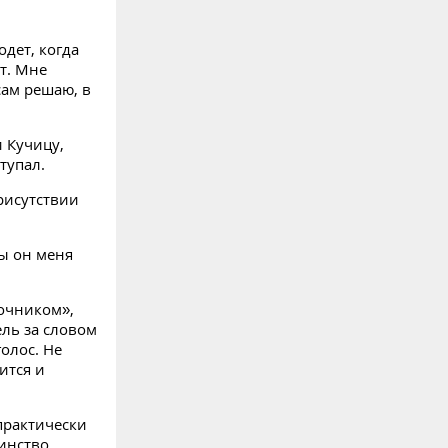
дет, когда
т. Мне
сам решаю, в
и Кучицу,
тупал.
присутствии
бы он меня
очником»,
ель за словом
олос. Не
ится и
практически
инство