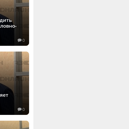
одить
словно-
0
няет
0