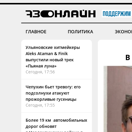
ГЛАВНОЕ
ПОЛИТИКА
ЭКОНО
Ульяновские хитмейкеры
Aleks Ataman & Finik
В
выпустили новый трек
«Пьяная луна»
Сегодня, 17:56
Чепухин бьет тревогу: его
подсолнухи атакуют
прожорливые гусеницы
Сегодня, 17:55
Более 19 км автомобильных
дорог обновят