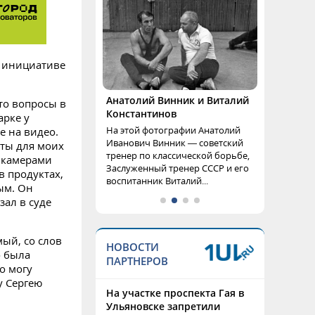
о инициативе
Анатолий Винник и Виталий
то вопросы в
Константинов
арке у
На этой фотографии Анатолий
е на видео.
Иванович Винник — советский
кты для моих
тренер по классической борьбе,
д камерами
Заслуженный тренер СССР и его
в продуктах,
воспитанник Виталий...
ым. Он
зал в суде
ый, со слов
НОВОСТИ
о была
ПАРТНЕРОВ
о могу
у Сергею
На участке проспекта Гая в
Ульяновске запретили