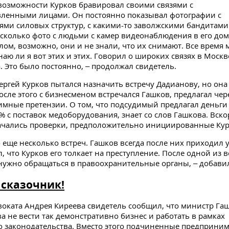
возможности Курков бравировал своими связями с
вленными лицами. Он постоянно показывал фотографии с
ями силовых структур, с какими-то заволжскими бандитами
сколько фото с людьми с камер видеонаблюдения в его до
олом, возможно, они и не знали, что их снимают. Все время 
наю ли я вот этих и этих. Говорил о широких связях в Москв
. Это было постоянно, – продолжал свидетель.
Сергей Курков пытался назначить встречу Дадианову, но она
осле этого с бизнесменом встречался Гашков, предлагал чер
имные претензии. О том, что подсудимый предлагал деньги
% с поставок медоборудования, знает со слов Гашкова. Вско
ачались проверки, предположительно инициированные Ку
 еще несколько встреч. Гашков всегда после них приходил
, что Курков его толкает на преступление. После одной из в
нужно обращаться в правоохранительные органы, – добави
сказочник!
воката Андрея Киреева свидетель сообщил, что министр Га
ва не вести так демонстративно бизнес и работать в рамках
 законодательства. Вместо этого подчиненные предприним