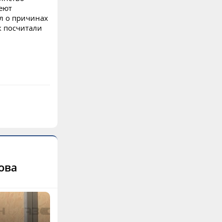
меют
ал о причинах
к посчитали
ова