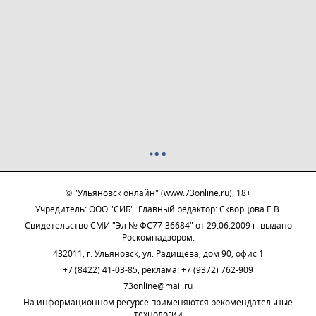
© "Ульяновск онлайн" (www.73online.ru), 18+
Учредитель: ООО "СИБ". Главный редактор: Скворцова Е.В.
Свидетельство СМИ "Эл № ФС77-36684" от 29.06.2009 г. выдано
Роскомнадзором.
432011, г. Ульяновск, ул. Радищева, дом 90, офис 1
+7 (8422) 41-03-85, реклама: +7 (9372) 762-909
73online@mail.ru
На информационном ресурсе применяются рекомендательные
технологии