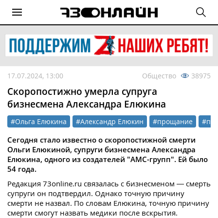
17.07.2024, 13:00
Общество
38975
Скоропостижно умерла супруга
бизнесмена Александра Елюкина
#Ольга Елюкина
#Александр Елюкин
#прощание
#по
Сегодня стало известно о скоропостижной смерти
Ольги Елюкиной, супруги бизнесмена Александра
Елюкина, одного из создателей "АМС-групп". Ей было
54 года.
Редакция 73online.ru связалась с бизнесменом — смерть
супруги он подтвердил. Однако точную причину
смерти не назвал. По словам Елюкина, точную причину
смерти смогут назвать медики после вскрытия.