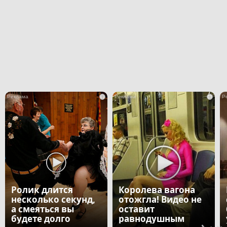
i
i
Ролик длится
Королева вагона
несколько секунд,
отожгла! Видео не
а смеяться вы
оставит
будете долго
равнодушным