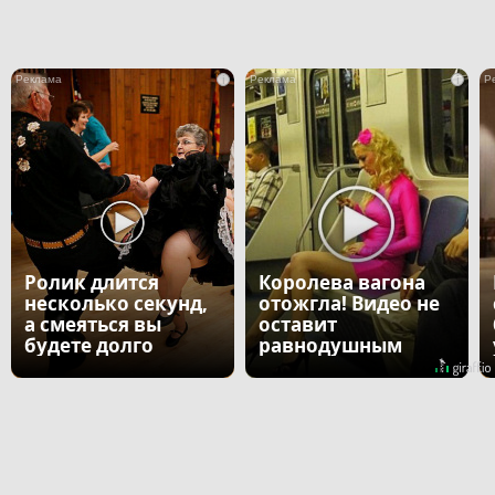
i
i
Ролик длится
Королева вагона
несколько секунд,
отожгла! Видео не
а смеяться вы
оставит
будете долго
равнодушным