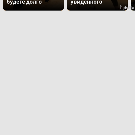
будете долго
увиденного