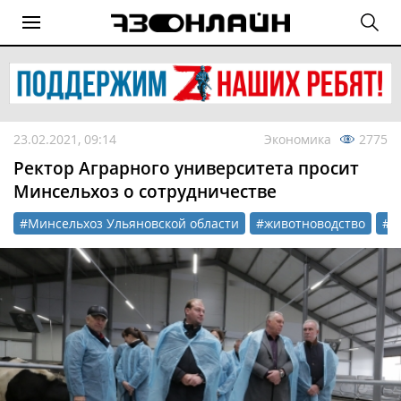
23.02.2021, 09:14
Экономика
2775
Ректор Аграрного университета просит
Минсельхоз о сотрудничестве
#Минсельхоз Ульяновской области
#животноводство
#п