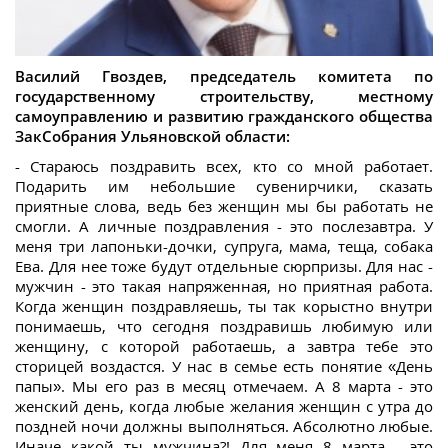
Василий Гвоздев, председатель комитета по
государственному строительству, местному
самоуправлению и развитию гражданского общества
ЗакСобрания Ульяновской области:
- Стараюсь поздравить всех, кто со мной работает.
Подарить им небольшие сувенирчики, сказать
приятные слова, ведь без женщин мы бы работать не
смогли. А личные поздравления - это послезавтра. У
меня три лапоньки-дочки, супруга, мама, теща, собака
Ева. Для нее тоже будут отдельные сюрпризы. Для нас -
мужчин - это такая напряженная, но приятная работа.
Когда женщин поздравляешь, ты так корыстно внутри
понимаешь, что сегодня поздравишь любимую или
женщину, с которой работаешь, а завтра тебе это
сторицей воздастся. У нас в семье есть понятие «День
папы». Мы его раз в месяц отмечаем. А 8 марта - это
женский день, когда любые желания женщин с утра до
поздней ночи должны выполняться. Абсолютно любые.
Иначе какой ты мужчина?! Для меня 8 марта - это