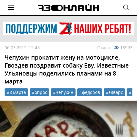
06.03.2015, 15:48
Отдых
13993
Чепухин прокатит жену на мотоцикле,
Гвоздев поздравит собаку Еву. Известные
Ульяновцы поделились планами на 8
марта
#8 марта
#опрос
#чепухин
#федоров
#эдварс
#бы