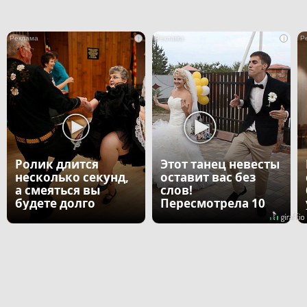
i
i
Ролик длится
Этот танец невесты
несколько секунд,
оставит вас без
а смеяться вы
слов!
будете долго
Пересмотрела 10
раз