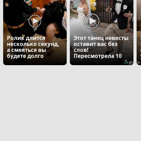
Ролик длится
Этот танец невесты
несколько секунд,
оставит вас без
а смеяться вы
слов!
будете долго
Пересмотрела 10
раз