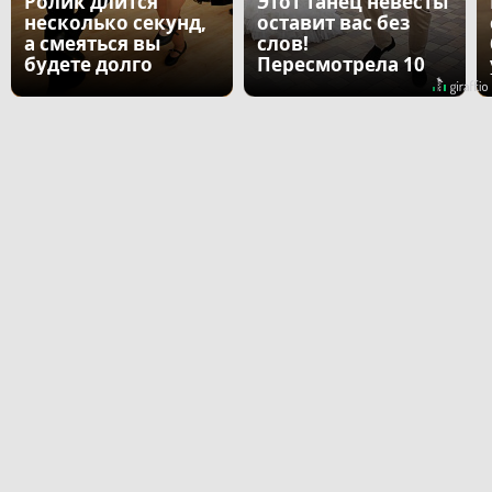
Ролик длится
Этот танец невесты
несколько секунд,
оставит вас без
а смеяться вы
слов!
будете долго
Пересмотрела 10
раз