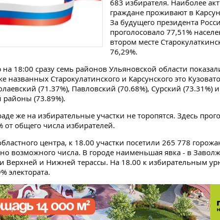
683 избирателя. Наиболее ак
граждане проживают в Карсун
За будущего президента Росс
проголосовало 77,51% населе
втором месте Старокулаткинс
76,29%.
 на 18:00 сразу семь районов Ульяновской области показа
же названных Старокулатинского и Карсунского это Кузоват
олаевский (71.37%), Павловский (70.68%), Сурский (73.31%) и
районы (73.89%).
аде же на избирательные участки не торопятся. Здесь прог
% от общего числа избирателей.
областного центра, к 18.00 участки посетили 265 778 горожан
но возможного числа. В городе наименьшая явка - в Завол
и Верхней и Нижней терассы. На 18.00 к избирательным ур
% электората.