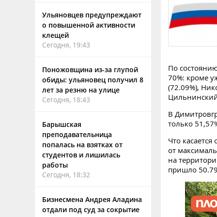
Ульяновцев предупреждают
о повышенной активности
клещей
Сегодня, 19:43
По состоянию
Поножовщина из-за глупой
70%: кроме у
обиды: ульяновец получил 8
(72.09%), Ник
лет за резню на улице
Цильнинский 
Сегодня, 18:43
В Димитровгр
только 51,57
Барышская
преподавательница
Что касается 
попалась на взятках от
от максималь
студентов и лишилась
на территори
работы
пришло 50.79
Сегодня, 18:32
Бизнесмена Андрея Аладина
отдали под суд за сокрытие