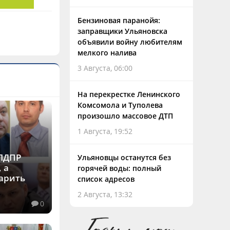
Бензиновая паранойя:
заправщики Ульяновска
объявили войну любителям
мелкого налива
3 Августа, 06:00
На перекрестке Ленинского
Комсомола и Туполева
произошло массовое ДТП
1 Августа, 19:52
 ЛДПР
Ульяновцы останутся без
 а
горячей воды: полный
арить
список адресов
2 Августа, 13:32
0