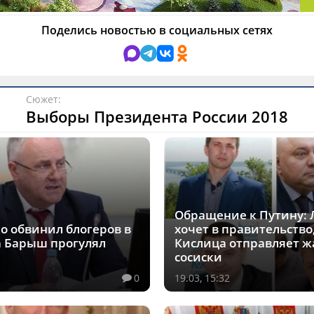
Поделись новостью в социальных сетях
Сюжет:
Выборы Президента России 2018
Обращение к Путину:
о обвинил блогеров в
хочет в правительство,
а Барыш прогулял
Кислица отправляет ж
сосиски
0
19.03, 15:32