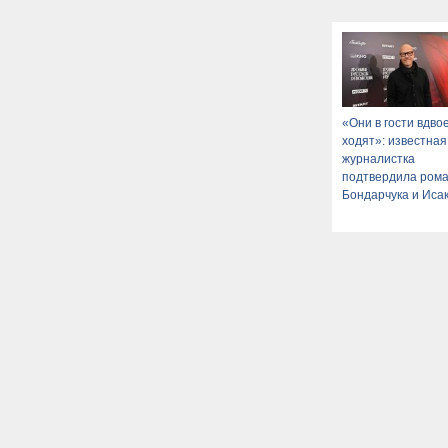
«Они в гости вдво
ходят»: известная
журналистка
подтвердила ром
Бондарчука и Иса