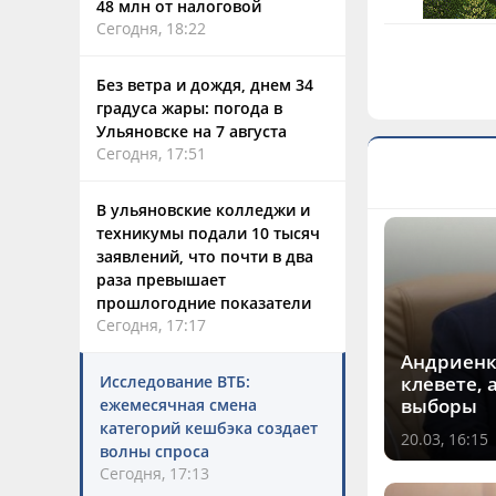
48 млн от налоговой
Сегодня, 18:22
Без ветра и дождя, днем 34
градуса жары: погода в
Ульяновске на 7 августа
Сегодня, 17:51
В ульяновские колледжи и
техникумы подали 10 тысяч
заявлений, что почти в два
раза превышает
прошлогодние показатели
Сегодня, 17:17
Андриенк
Исследование ВТБ:
клевете, 
выборы
ежемесячная смена
категорий кешбэка создает
20.03, 16:15
волны спроса
Сегодня, 17:13