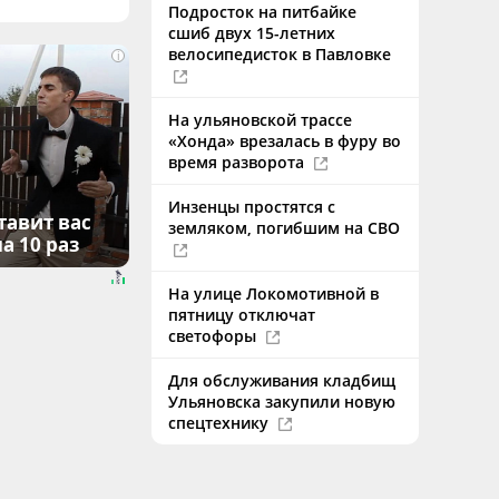
Подросток на питбайке
сшиб двух 15-летних
велосипедисток в Павловке
i
На ульяновской трассе
«Хонда» врезалась в фуру во
время разворота
Инзенцы простятся с
тавит вас
земляком, погибшим на СВО
а 10 раз
На улице Локомотивной в
пятницу отключат
светофоры
Для обслуживания кладбищ
Ульяновска закупили новую
спецтехнику