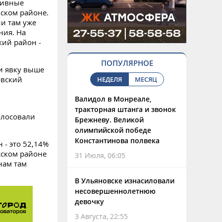
тивные
ском районе.
ии там уже
ния. На
кий район -
ПОПУЛЯРНОЕ
ли явку выше
овский
НЕДЕЛЯ
МЕСЯЦ
Валидол в Монреале,
тракторная штанга и звонок
олосовали
Брежневу. Великой
олимпийской победе
Константинова полвека
 - это 52,14%
жском районе
31 Июля, 06:05
нам там
В Ульяновске изнасиловали
несовершеннолетнюю
девочку
3 Августа, 22:55