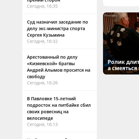
Сегодня, 16:35
Суд назначил заседание по
делу экс-министра спорта
Сергея Кузьмина
Сегодня, 16:32
Арестованный по делу
Ролик длит
«Кизяевской» братвы
а смеяться
Андрей Алымов просится на
свободу
Сегодня, 16:26
В Павловке 15-летний
подросток на питбайке сбил
своих ровесниц на
велосипеде
Сегодня, 16:13