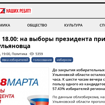
МИКА
ОБЩЕСТВО
КУЛЬТУРА
СП
а 18.00: на выборы президента п
 ульяновца
, 19:00, Политика
5359
явка избирателей
голосование
избирком
До закрытия избирательных 
Ульяновкой области осталос
часа. К шести часам вечера с
пользу одного из кандидато
57.43% избирателей региона
По данным облизбиркома, на 
Ульяновской области прогол