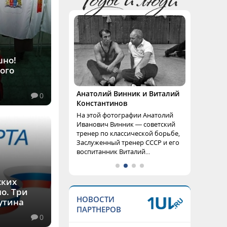
шно!
ого
Анатолий Винник и Виталий
0
Константинов
На этой фотографии Анатолий
Иванович Винник — советский
тренер по классической борьбе,
Заслуженный тренер СССР и его
воспитанник Виталий...
ских
о. Три
НОВОСТИ
Путина
ПАРТНЕРОВ
0