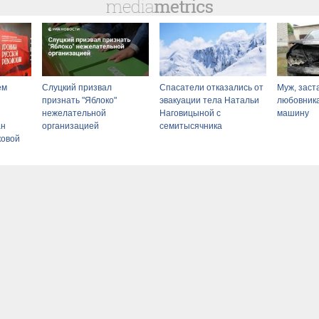
ем
Слуцкий призвал
Спасатели отказались от
Муж, заст
признать "Яблоко"
эвакуации тела Натальи
любовника
нежелательной
Наговицыной с
машину
ан
организацией
семитысячника
ковой