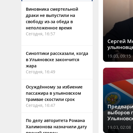
Виновника смертельной
драки не выпустили на
свободу из-за обеда в
неположенное время
Сегодня, 16:57
Сергей М
ульяновц
Синоптики рассказали, когда
19.03, 09:15
в Ульяновске закончится
жара
Сегодня, 16:49
Осуждённому за избиение
пассажира в ульяновском
трамвае скостили срок
Сегодня, 16:47
Предвари
выборов 
Ульяновс
По делу авторитета Романа
Халимонова назначили дату
19.03, 02:08
прений сторон