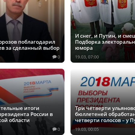
И снег, и Путин, и сме
орозов поблагодарил
Подборка электоральн
ев за сделанный выбор
юмора
0
19.03, 07:00
тельные итоги
Три четверти ульянов
президента России в
бюллетеней обработан
кой области
четверти голосов – у 
0
19.03, 00:05