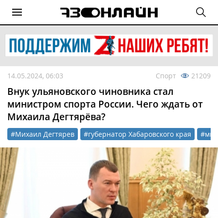
14.05.2024, 06:03
Спорт
21209
Внук ульяновского чиновника стал
министром спорта России. Чего ждать от
Михаила Дегтярёва?
#Михаил Дегтярев
#губернатор Хабаровского края
#мин