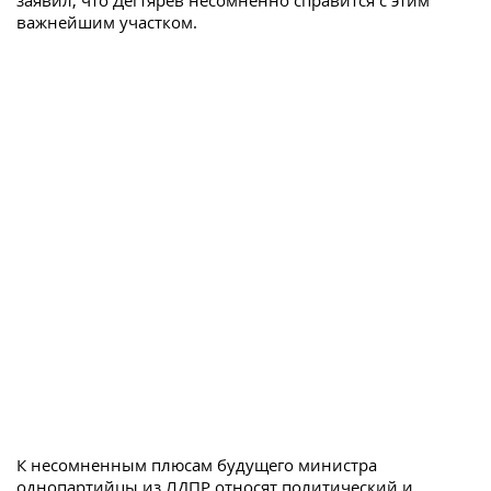
заявил, что Дегтярев несомненно справится с этим
важнейшим участком.
К несомненным плюсам будущего министра
однопартийцы из ЛДПР относят политический и