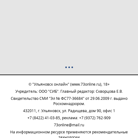
© "Ульяновск онлайн" (www.73online.ru), 18+
Учредитель: ООО "СИБ". Главный редактор: Скворцова Е.В.
Свидетельство СМИ "Эл № ФС77-36684" от 29.06.2009 г. выдано
Роскомнадзором.
432011, г. Ульяновск, ул. Радищева, дом 90, офис 1
+7 (8422) 41-03-85, реклама: +7 (9372) 762-909
73online@mail.ru
На информационном ресурсе применяются рекомендательные
технологии