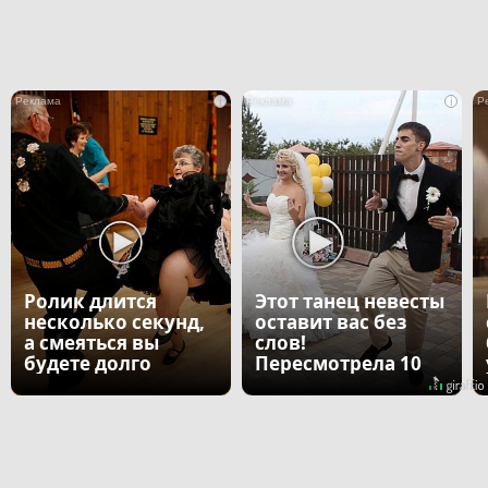
i
i
Ролик длится
Этот танец невесты
несколько секунд,
оставит вас без
а смеяться вы
слов!
будете долго
Пересмотрела 10
раз