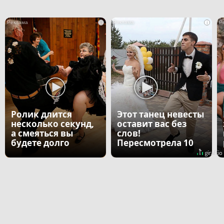
i
i
Ролик длится
Этот танец невесты
несколько секунд,
оставит вас без
а смеяться вы
слов!
будете долго
Пересмотрела 10
раз