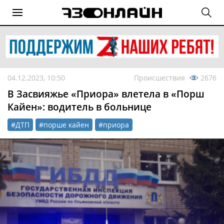
04.12.2023, 10:50
Происшествия
2676
В Засвияжье «Приора» влетела в «Порш
Кайен»: водитель в больнице
#ДТП
#порше кайен
#приора