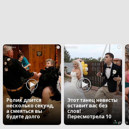
i
i
Ролик длится
Этот танец невесты
несколько секунд,
оставит вас без
а смеяться вы
слов!
будете долго
Пересмотрела 10
раз