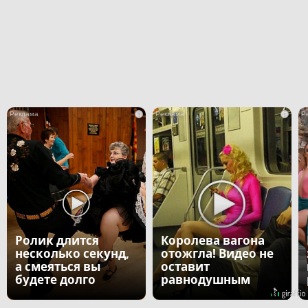
i
i
Ролик длится
Королева вагона
несколько секунд,
отожгла! Видео не
а смеяться вы
оставит
будете долго
равнодушным