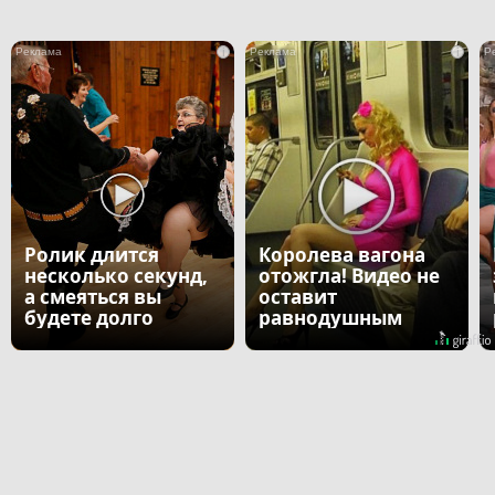
i
i
Ролик длится
Королева вагона
несколько секунд,
отожгла! Видео не
а смеяться вы
оставит
будете долго
равнодушным