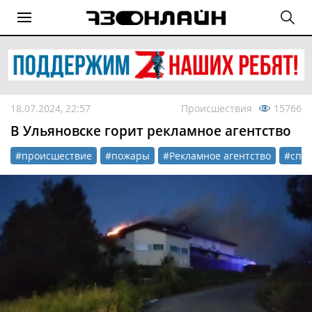
18.07.2024, 22:57
Происшествия
15766
В Ульяновске горит рекламное агентство
#происшествие
#пожары
#Рекламное агентство
#спас