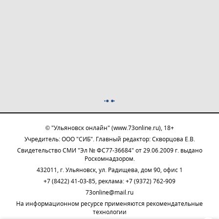
© "Ульяновск онлайн" (www.73online.ru), 18+
Учредитель: ООО "СИБ". Главный редактор: Скворцова Е.В.
Свидетельство СМИ "Эл № ФС77-36684" от 29.06.2009 г. выдано
Роскомнадзором.
432011, г. Ульяновск, ул. Радищева, дом 90, офис 1
+7 (8422) 41-03-85, реклама: +7 (9372) 762-909
73online@mail.ru
На информационном ресурсе применяются рекомендательные
технологии