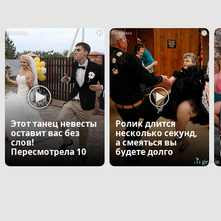
i
i
Этот танец невесты
Ролик длится
оставит вас без
несколько секунд,
слов!
а смеяться вы
Пересмотрела 10
будете долго
раз