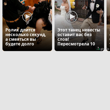
Ролик длится
Этот танец невесты
несколько секунд,
оставит вас без
а смеяться вы
слов!
будете долго
Пересмотрела 10
раз