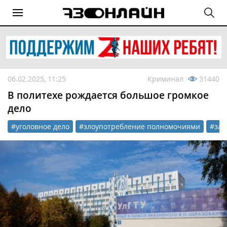
06.02.2025, 11:25
Криминал
31440
В политехе рождается большое громкое
дело
#уголовное дело
#злоупотребление полномочиями
#зад