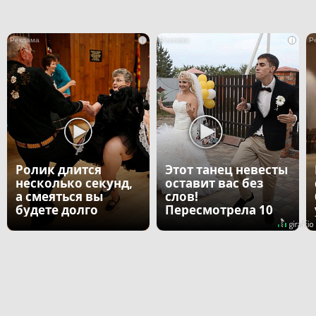
i
i
Ролик длится
Этот танец невесты
несколько секунд,
оставит вас без
а смеяться вы
слов!
будете долго
Пересмотрела 10
раз