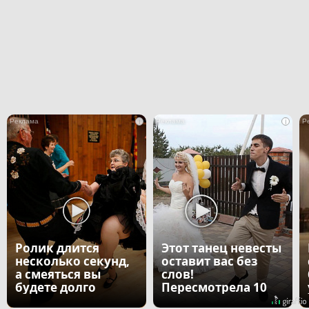
i
i
Ролик длится
Этот танец невесты
несколько секунд,
оставит вас без
а смеяться вы
слов!
будете долго
Пересмотрела 10
раз