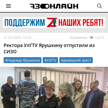
31.03.2025, 18:45
Криминал
12315
Ректора УлГТУ Ярушкину отпустили из
СИЗО
#Надежда Ярушкина
#УлГТУ
#домашний арест