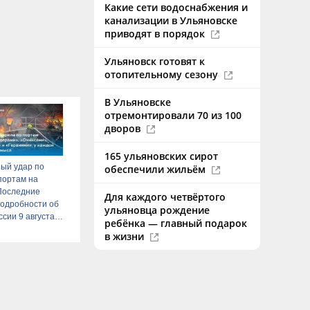
Какие сети водоснабжения и
канализации в Ульяновске
приводят в порядок
Ульяновск готовят к
отопительному сезону
В Ульяновске
отремонтировали 70 из 100
дворов
165 ульяновских сирот
ый удар по
обеспечили жильём
портам на
Последние
Для каждого четвёртого
подробности об
ульяновца рождение
ссии 9 августа
ребёнка — главный подарок
в жизни