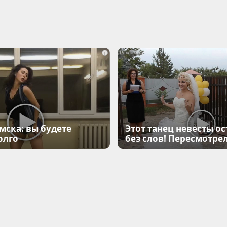
i
мска: вы будете
Этот танец невесты ос
олго
без слов! Пересмотрел