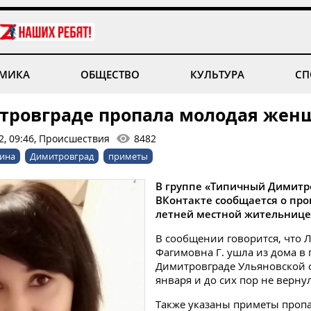
МИКА
ОБЩЕСТВО
КУЛЬТУРА
СП
тровграде пропала молодая жен
2, 09:46, Происшествия
8482
ина
Димитровград
приметы
В группе «Типичный Димитр
ВКонтакте сообщается о про
летней местной жительнице
В сообщении говорится, что 
Фагимовна Г. ушла из дома в 
Димитровграде Ульяновской 
января и до сих пор не верну
Также указаны приметы пропа