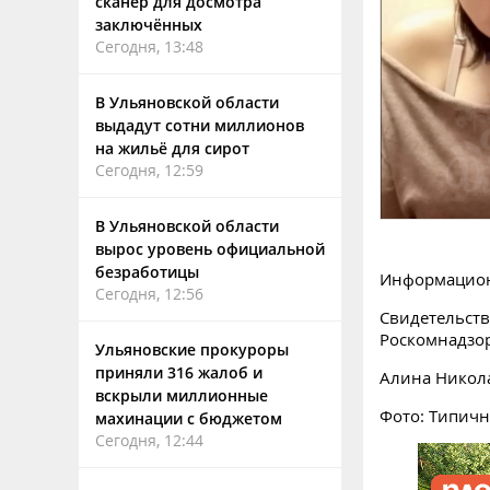
сканер для досмотра
заключённых
Сегодня, 13:48
В Ульяновской области
выдадут сотни миллионов
на жильё для сирот
Сегодня, 12:59
В Ульяновской области
вырос уровень официальной
безработицы
Информацион
Сегодня, 12:56
Свидетельств
Роскомнадзо
Ульяновские прокуроры
приняли 316 жалоб и
Алина Никол
вскрыли миллионные
Фото: Типич
махинации с бюджетом
Сегодня, 12:44