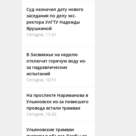
Суд назначил дату нового
заседания по делу экс-
ректора УлГТУ Надежды
Ярушкиной
Сегодня, 11:01
В Засвияжье на неделю
отключат горячую воду из-
за гидравлических
испытаний
Сегодня, 10:51
На проспекте Нариманова в
Ульяновске из-за повисшего
провода встали трамваи
Сегодня, 10:42
Ульяновские трамваи
пустили в объезд Дамбы из-