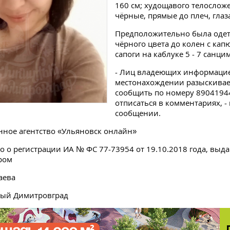
160 см; худощавого телослож
чёрные, прямые до плеч, глаз
Предположительно была одета
чёрного цвета до колен с ка
сапоги на каблуке 5 - 7 санци
- Лиц владеющих информаци
местонахождении разыскива
сообщить по номеру 8904194
отписаться в комментариях, -
сообщении.
ное агентство «Ульяновск онлайн»
о о регистрации ИА № ФС 77-73954 от 19.10.2018 года, выд
ром
аева
ный Димитровград