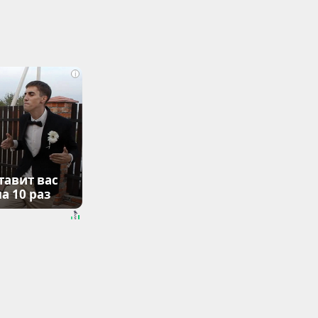
i
тавит вас
а 10 раз