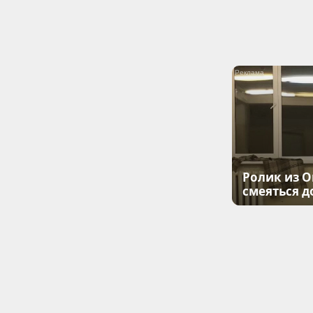
Ролик из О
смеяться д