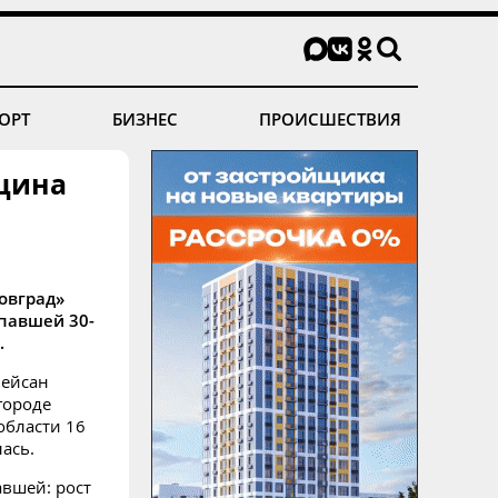
ОРТ
БИЗНЕС
ПРОИСШЕСТВИЯ
щина
овград»
павшей 30-
.
Лейсан
городе
области 16
лась.
вшей: рост