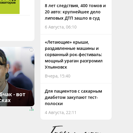
8 лет следствия, 400 томов и
20 авто: крупнейшее дело
липовых ДТП зашло в суд
6 Августа, 06:10
«Летающие» крыши,
раздавленные машины и
i
сорванный рок-фестиваль:
мощный ураган разгромил
Ульяновск
Вчера, 15:40
Для пациентов с сахарным
чак - вот
диабетом закупают тест-
сках
полоски
4 Августа, 22:11