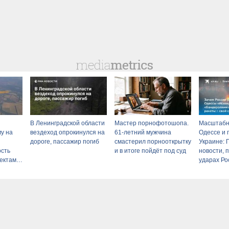
В Ленинградской области
Мастер порнофотошопа.
Масштабн
у на
вездеход опрокинулся на
61-летний мужчина
Одессе и 
дороге, пассажир погиб
смастерил порнооткрытку
Украине: 
ость
и в итоге пойдёт под суд
новости, 
ектам
ударах Ро
2026 года