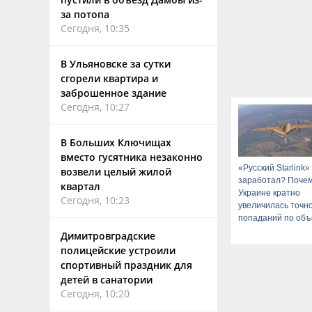
за потопа
Сегодня, 10:35
В Ульяновске за сутки
сгорели квартира и
заброшенное здание
Сегодня, 10:27
В Больших Ключищах
вместо гусятника незаконно
«Русский Starlink»
возвели целый жилой
заработал? Почем
квартал
Украине кратно
Сегодня, 10:23
увеличилась точн
попаданий по объ
ВСУ
Димитровградские
полицейские устроили
спортивный праздник для
детей в санатории
Сегодня, 10:20