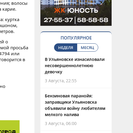
ения; волосы
а карие.
: куртка
пюшоном,
метров.
ПОПУЛЯРНОЕ
ей о
емой просьба
НЕДЕЛЯ
МЕСЯЦ
4794 или
 говорится в
В Ульяновске изнасиловали
несовершеннолетнюю
девочку
3 Августа, 22:55
ано
Бензиновая паранойя:
заправщики Ульяновска
объявили войну любителям
мелкого налива
3 Августа, 06:00