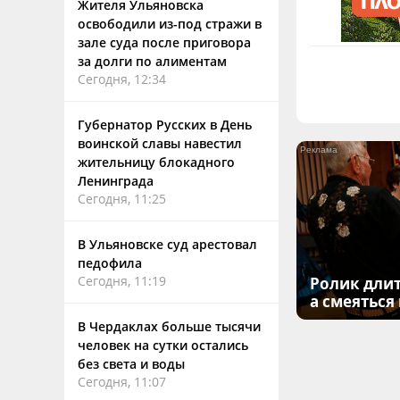
Жителя Ульяновска
освободили из-под стражи в
зале суда после приговора
за долги по алиментам
Сегодня, 12:34
Губернатор Русских в День
воинской славы навестил
жительницу блокадного
Ленинграда
Сегодня, 11:25
В Ульяновске суд арестовал
педофила
Сегодня, 11:19
Ролик длит
а смеяться
В Чердаклах больше тысячи
человек на сутки остались
без света и воды
Сегодня, 11:07