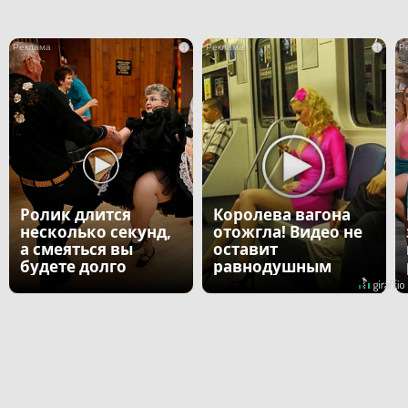
i
i
Ролик длится
Королева вагона
несколько секунд,
отожгла! Видео не
а смеяться вы
оставит
будете долго
равнодушным