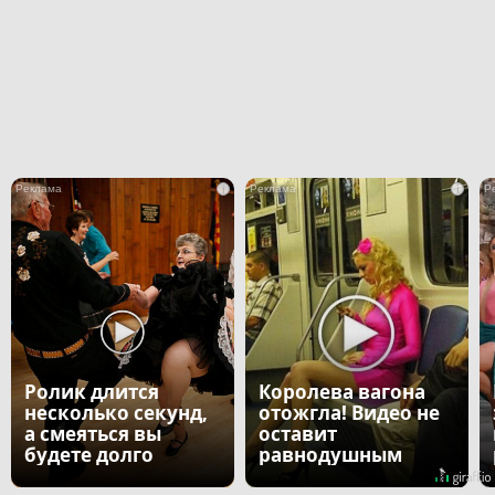
i
i
Ролик длится
Королева вагона
несколько секунд,
отожгла! Видео не
а смеяться вы
оставит
будете долго
равнодушным