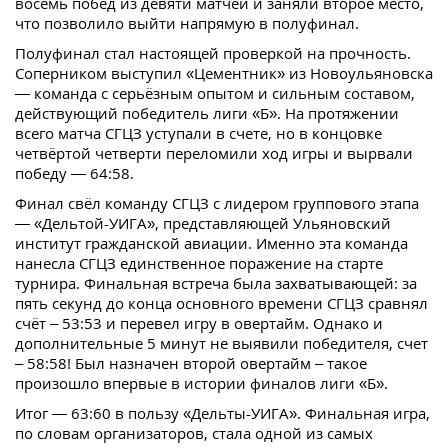
восемь побед из девяти матчей и заняли второе место,
что позволило выйти напрямую в полуфинал.
Полуфинал стал настоящей проверкой на прочность.
Соперником выступил «Цементник» из Новоульяновска
— команда с серьёзным опытом и сильным составом,
действующий победитель лиги «Б». На протяжении
всего матча СГЦЗ уступали в счете, но в концовке
четвёртой четверти переломили ход игры и вырвали
победу — 64:58.
Финал свёл команду СГЦЗ с лидером группового этапа
— «Дельтой-УИГА», представляющей Ульяновский
институт гражданской авиации. Именно эта команда
нанесла СГЦЗ единственное поражение на старте
турнира. Финальная встреча была захватывающей: за
пять секунд до конца основного времени СГЦЗ сравнял
счёт – 53:53 и перевел игру в овертайм. Однако и
дополнительные 5 минут не выявили победителя, счет
– 58:58! Был назначен второй овертайм – такое
произошло впервые в истории финалов лиги «Б».
Итог — 63:60 в пользу «Дельты-УИГА». Финальная игра,
по словам организаторов, стала одной из самых