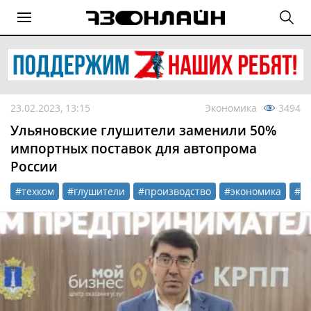
23.02.2023, 13:15
Экономика
3494
Ульяновские глушители заменили 50%
импортных поставок для автопрома
России
#техком
#глушители
#производство
#экономика
#а