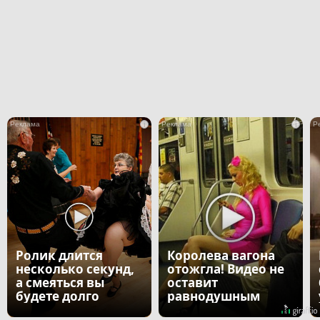
i
i
Ролик длится
Королева вагона
несколько секунд,
отожгла! Видео не
а смеяться вы
оставит
будете долго
равнодушным