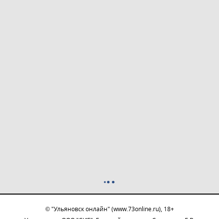
© "Ульяновск онлайн" (www.73online.ru), 18+