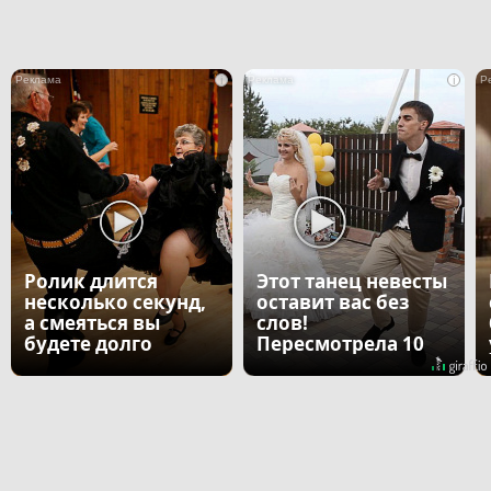
i
i
Ролик длится
Этот танец невесты
несколько секунд,
оставит вас без
а смеяться вы
слов!
будете долго
Пересмотрела 10
раз