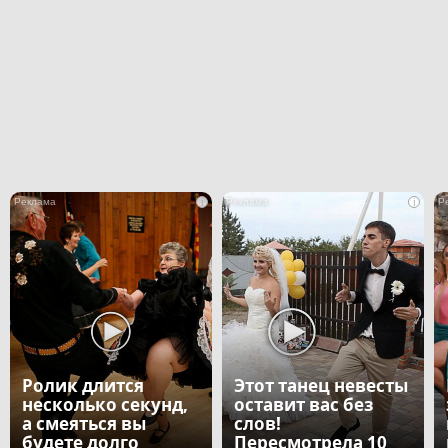
i
i
Ролик длится
Этот танец невесты
несколько секунд,
оставит вас без
а смеяться вы
слов!
будете долго
Пересмотрела 10