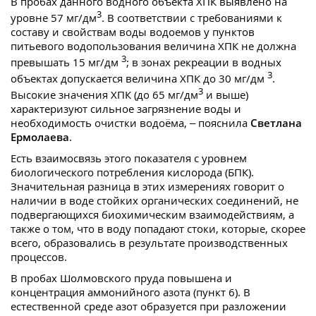
В пробах данного водного объекта ХПК выявлено на
3
уровне 57 мг/дм
. В соответствии с требованиями к
составу и свойствам воды водоемов у пунктов
питьевого водопользования величина ХПК не должна
3
превышать 15 мг/дм
; в зонах рекреации в водных
3
объектах допускается величина ХПК до 30 мг/дм
.
3
Высокие значения ХПК (до 65 мг/дм
и выше)
характеризуют сильное загрязнение воды и
необходимость очистки водоёма, – пояснила
Светлана
Ермолаева
.
Есть взаимосвязь этого показателя с уровнем
биологического потребления кислорода (БПК).
Значительная разница в этих измерениях говорит о
наличии в воде стойких органических соединений, не
подвергающихся биохимическим взаимодействиям, а
также о том, что в воду попадают стоки, которые, скорее
всего, образовались в результате производственных
процессов.
В пробах Шолмовского пруда повышена и
концентрация аммонийного азота (пункт 6). В
естественной среде азот образуется при разложении