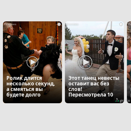
i
i
Ролик длится
Этот танец невесты
несколько секунд,
оставит вас без
а смеяться вы
слов!
будете долго
Пересмотрела 10
раз