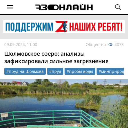
09.09.2024, 11:00
Общество
4073
Шолмовское озеро: анализы
зафиксировали сильное загрязнение
#пруд на Шолмова
#пруд
#пробы воды
#минприроды 