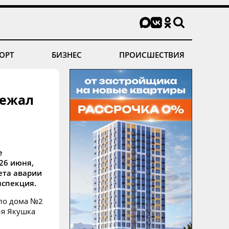
ОРТ
БИЗНЕС
ПРОИСШЕСТВИЯ
бежал
е
26 июня,
ета аварии
нспекция.
оло дома №2
ия Якушка