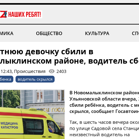
МИКА
ОБЩЕСТВО
КУЛЬТУРА
СП
тнюю девочку сбили в
лыклинском районе, водитель с
 12:43, Происшествия
2403
ебенка
водитель скрылся
В Новомалыклинском район
Ульяновской области вчера, 
сбили ребёнка, водитель с м
скрылся, сообщает Госавтои
Так, в шесть часов вечера ок
по улице Садовой села Станц
неизвестный водитель на