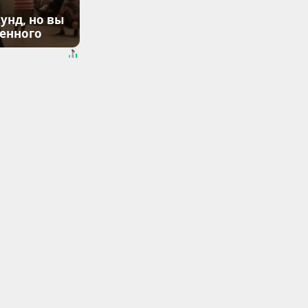
унд, но вы
денного