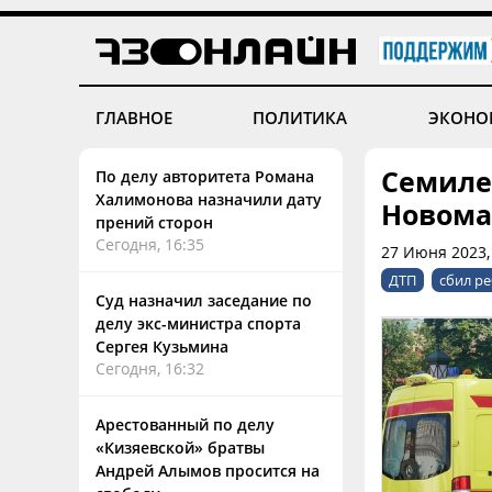
ГЛАВНОЕ
ПОЛИТИКА
ЭКОНО
Семиле
По делу авторитета Романа
Халимонова назначили дату
Новома
прений сторон
Сегодня, 16:35
27 Июня 2023,
ДТП
сбил р
Суд назначил заседание по
делу экс-министра спорта
Сергея Кузьмина
Сегодня, 16:32
Арестованный по делу
«Кизяевской» братвы
Андрей Алымов просится на