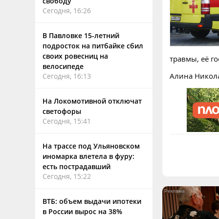
свободу
Сегодня, 16:26
В Павловке 15-летний
подросток на питбайке сбил
своих ровесниц на
травмы, её г
велосипеде
Алина Никол
Сегодня, 16:13
На Локомотивной отключат
светофоры
Сегодня, 15:41
На трассе под Ульяновском
иномарка влетела в фуру:
есть пострадавший
Сегодня, 15:22
ВТБ: объем выдачи ипотеки
в России вырос на 38%