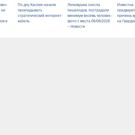
еве»
По дну Каспия начали
Легковушка снесла
Известна
 не
прокладывать
пешеходов, пострадали
предвари
стратегический интернет-
минимум восемь человек -
причина к
ов в
кабель
фото с места 06/08/2026
на Гварде
– Новости