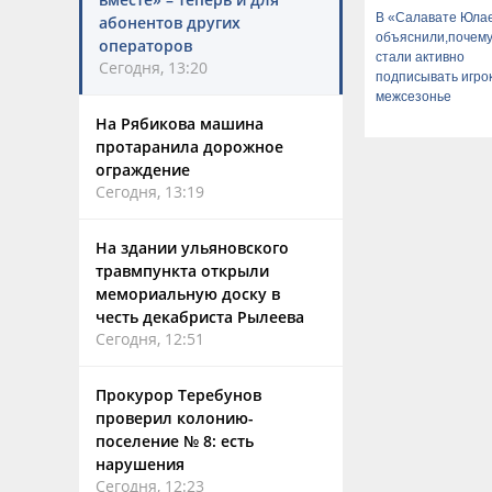
В «Салавате Юла
абонентов других
объяснили,почему
операторов
стали активно
Сегодня, 13:20
подписывать игрок
межсезонье
На Рябикова машина
протаранила дорожное
ограждение
Сегодня, 13:19
На здании ульяновского
травмпункта открыли
мемориальную доску в
честь декабриста Рылеева
Сегодня, 12:51
Прокурор Теребунов
проверил колонию-
поселение № 8: есть
нарушения
Сегодня, 12:23