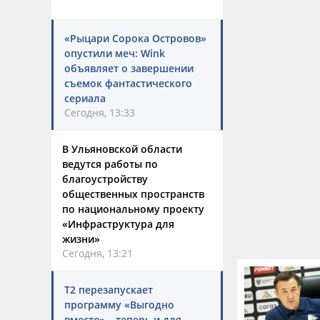
«Рыцари Сорока Островов»
опустили меч: Wink
объявляет о завершении
съемок фантастического
сериала
Сегодня, 13:33
В Ульяновской области
ведутся работы по
благоустройству
общественных пространств
по национальному проекту
«Инфраструктура для
жизни»
Сегодня, 13:21
Т2 перезапускает
программу «Выгодно
вместе» – теперь и для