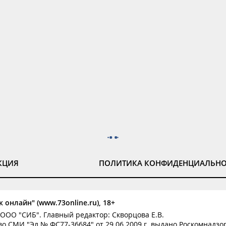
КЦИЯ
ПОЛИТИКА КОНФИДЕНЦИАЛЬН
 онлайн" (www.73online.ru), 18+
ООО "СИБ". Главный редактор: Скворцова Е.В.
о СМИ "Эл № ФС77-36684" от 29.06.2009 г. выдано Роскомнадзо