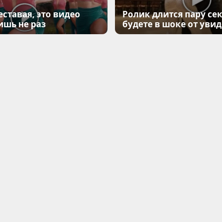
еставая, это видео
Ролик длится пару сек
ишь не раз
будете в шоке от уви