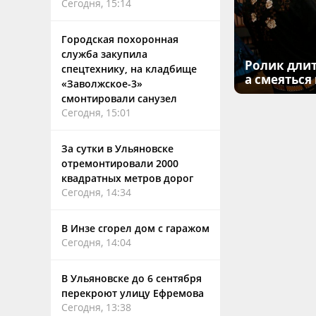
Сегодня, 15:14
Городская похоронная
служба закупила
Ролик длит
спецтехнику, на кладбище
а смеяться
«Заволжское-3»
смонтировали санузел
Сегодня, 15:01
За сутки в Ульяновске
отремонтировали 2000
квадратных метров дорог
Сегодня, 14:34
В Инзе сгорел дом с гаражом
Сегодня, 14:04
В Ульяновске до 6 сентября
перекроют улицу Ефремова
Сегодня, 13:38