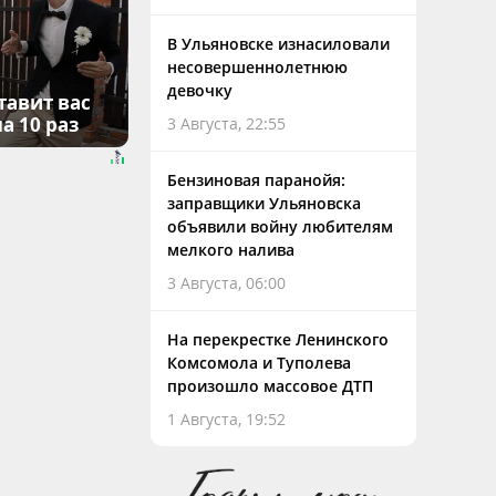
В Ульяновске изнасиловали
несовершеннолетнюю
девочку
тавит вас
а 10 раз
3 Августа, 22:55
Бензиновая паранойя:
заправщики Ульяновска
объявили войну любителям
мелкого налива
3 Августа, 06:00
На перекрестке Ленинского
Комсомола и Туполева
произошло массовое ДТП
1 Августа, 19:52