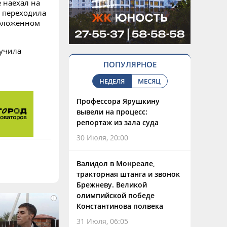
 наехал на
 переходила
положенном
лучила
ПОПУЛЯРНОЕ
НЕДЕЛЯ
МЕСЯЦ
Профессора Ярушкину
вывели на процесс:
репортаж из зала суда
30 Июля, 20:00
Валидол в Монреале,
тракторная штанга и звонок
Брежневу. Великой
олимпийской победе
i
Константинова полвека
31 Июля, 06:05