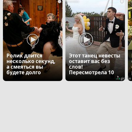
i
i
Ролик длится
Этот танец невесты
несколько секунд,
оставит вас без
а смеяться вы
слов!
будете долго
Пересмотрела 10
раз