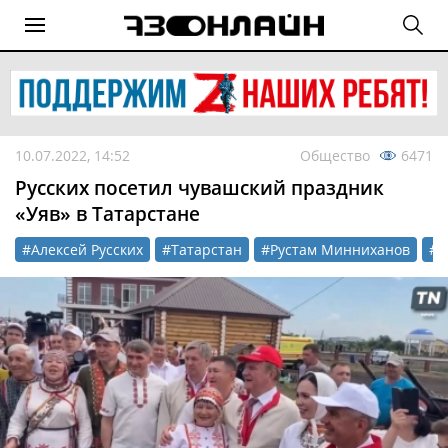
10.07.2022, 14:52
Общество
6471
Русских посетил чувашский праздник
«Уяв» в Татарстане
#Алексей Русских
#Татарстан
#Рустам Минниханов
#г