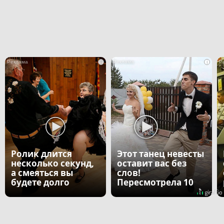
i
i
Ролик длится
Этот танец невесты
несколько секунд,
оставит вас без
а смеяться вы
слов!
будете долго
Пересмотрела 10
раз