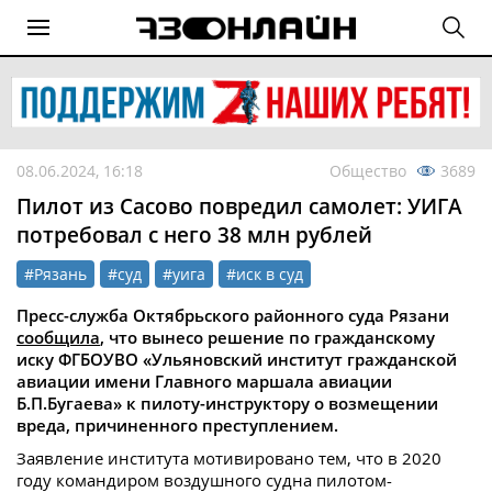
08.06.2024, 16:18
Общество
3689
Пилот из Сасово повредил самолет: УИГА
потребовал с него 38 млн рублей
#Рязань
#суд
#уига
#иск в суд
Пресс-служба Октябрьского районного суда Рязани
сообщила
, что вынесо решение по гражданскому
иску ФГБОУВО «Ульяновский институт гражданской
авиации имени Главного маршала авиации
Б.П.Бугаева» к пилоту-инструктору о возмещении
вреда, причиненного преступлением.
Заявление института мотивировано тем, что в 2020
году командиром воздушного судна пилотом-