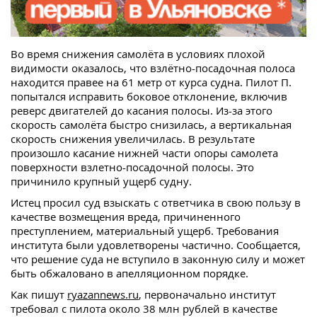
Во время снижения самолёта в условиях плохой
видимости оказалось, что взлётно-посадочная полоса
находится правее на 61 метр от курса судна. Пилот П.
попытался исправить боковое отклонение, включив
реверс двигателей до касания полосы. Из-за этого
скорость самолёта быстро снизилась, а вертикальная
скорость снижения увеличилась. В результате
произошло касание нижней части опоры самолета
поверхности взлетно-посадочной полосы. Это
причинило крупный ущерб судну.
Истец просил суд взыскать с ответчика в свою пользу в
качестве возмещения вреда, причиненного
преступлением, материальный ущерб. Требования
института были удовлетворены частично. Сообщается,
что решение суда не вступило в законную силу и может
быть обжаловано в апелляционном порядке.
Как пишут
ryazannews.ru
, первоначально институт
требовал с пилота около 38 млн рублей в качестве