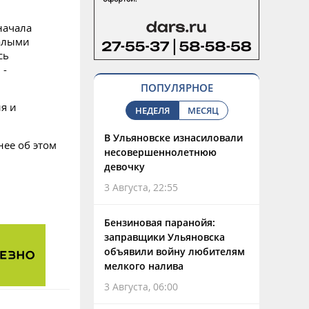
начала
талыми
сь
 -
ПОПУЛЯРНОЕ
я и
НЕДЕЛЯ
МЕСЯЦ
В Ульяновске изнасиловали
ее об этом
несовершеннолетнюю
девочку
3 Августа, 22:55
Бензиновая паранойя:
заправщики Ульяновска
объявили войну любителям
мелкого налива
3 Августа, 06:00