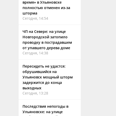
время» в Ульяновске
полностью отменен из-за
шторма
Сегодня, 14:54
ЧП на Севере: на улице
Новгородской затопило
проводку в пострадавшем
от упавшего дерева доме
Сегодня, 14:38
Пересидеть не удастся:
обрушившийся на
Ульяновск мощный шторм
задержится до конца
выходных
Сегодня, 13:28
Последствия непогоды в
Ульяновске: на улице