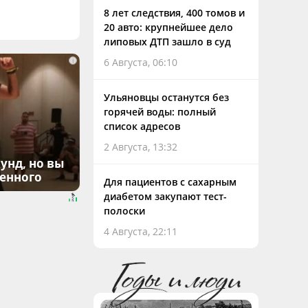
8 лет следствия, 400 томов и
20 авто: крупнейшее дело
липовых ДТП зашло в суд
i
6 Августа, 06:10
Ульяновцы останутся без
горячей воды: полный
список адресов
2 Августа, 13:32
унд, но вы
денного
Для пациентов с сахарным
диабетом закупают тест-
полоски
4 Августа, 22:11