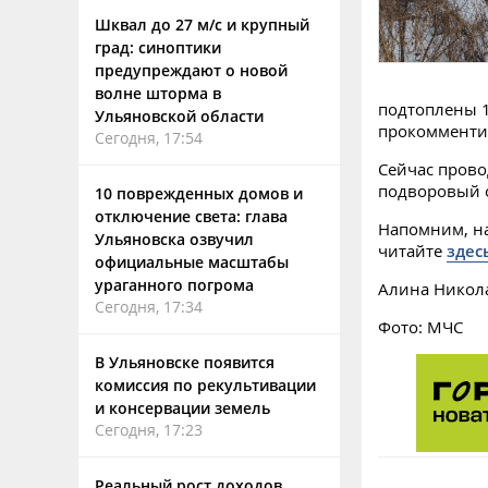
Шквал до 27 м/с и крупный
град: синоптики
предупреждают о новой
волне шторма в
подтоплены 1
Ульяновской области
прокомменти
Сегодня, 17:54
Сейчас пров
подворовый 
10 поврежденных домов и
отключение света: глава
Напомним, на
Ульяновска озвучил
читайте
здес
официальные масштабы
ураганного погрома
Алина Никол
Сегодня, 17:34
Фото: МЧС
В Ульяновске появится
комиссия по рекультивации
и консервации земель
Сегодня, 17:23
Реальный рост доходов