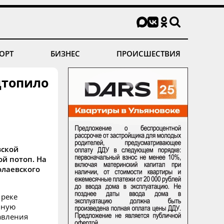
ОРТ
БИЗНЕС
ПРОИСШЕСТВИЯ
дтопило
вской
й потоп. На
олаевского
 реке
вную
авления