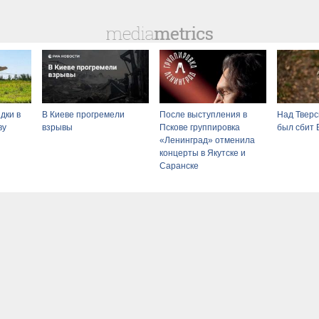
дки в
В Киеве прогремели
После выступления в
Над Тверс
ву
взрывы
Пскове группировка
был сбит
«Ленинград» отменила
концерты в Якутске и
Саранске