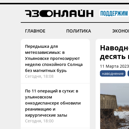
ГЛАВНОЕ
ПОЛИТИКА
ЭКОНО
Наводн
Передышка для
метеозависимых: в
десять
Ульяновске прогнозируют
неделю спокойного Солнца
11 Марта 2023
без магнитных бурь
наводнение
Сегодня, 18:08
По 11 операций в сутки: в
ульяновском
онкодиспансере обновили
реанимацию и
хирургические залы
Сегодня, 18:00