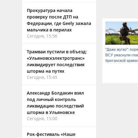
Прокуратура начала
проверку после ДТП на
Федерации, где Geely зажала
мальчика в перилах
Сегодня, 15:56
"Даже жутко": поря
Трамваи пустили в объезд:
ВСУ ужаснули гла
«Ульяновскэлектротранс»
британской армии
ликвидирует последствия
шторма на путях
Сегодня, 15:45
Александр Болдакин взял
под личный контроль
ликвидацию последствий
шторма в Ульяновске
Сегодня, 15:00
Рок-фестиваль «Наше