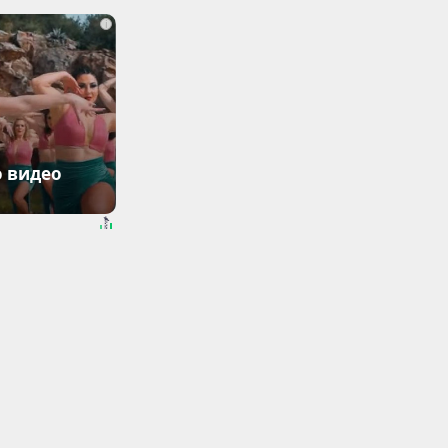
i
о видео