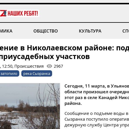
МИКА
ОБЩЕСТВО
КУЛЬТУРА
СП
ение в Николаевском районе: по
 приусадебных участков
, 12:50, Происшествия
2967
затопило
река Сызранка
Сегодня, 11 марта, в Ульяно
области произошел очередно
этот раз в селе Канадей Ник
района.
Сообщение о подъеме воды в
Сызранка поступило операти
дежурную службу Центра упр