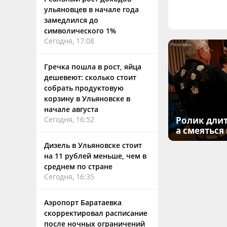
ульяновцев в начале года
замедлился до
символического 1%
Сегодня, 17:08
Гречка пошла в рост, яйца
дешевеют: сколько стоит
собрать продуктовую
корзину в Ульяновске в
начале августа
Сегодня, 16:52
Ролик длит
а смеяться
Дизель в Ульяновске стоит
на 11 рублей меньше, чем в
среднем по стране
Сегодня, 16:35
Аэропорт Баратаевка
скорректировал расписание
после ночных ограничений