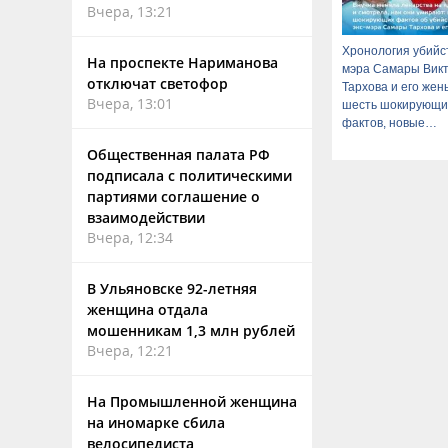
Вчера, 13:21
Хронология убийст
На проспекте Нариманова
мэра Самары Вик
отключат светофор
Тархова и его жен
Вчера, 13:01
шесть шокирующи
фактов, новые
подробности
Общественная палата РФ
подписала с политическими
партиями соглашение о
взаимодействии
Вчера, 12:34
В Ульяновске 92-летняя
женщина отдала
мошенникам 1,3 млн рублей
Вчера, 12:21
На Промышленной женщина
на иномарке сбила
велосипедиста