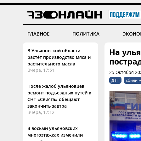
ГЛАВНОЕ
ПОЛИТИКА
ЭКОНО
На уль
В Ульяновской области
растёт производство мяса и
постра
растительного масла
Вчера, 17:51
25 Октября 20
ДТП
сбили 
После жалоб ульяновцев
ремонт подъездных путей к
СНТ «Свияга» обещают
закончить завтра
Вчера, 17:12
В восьми ульяновских
многоэтажках изменили