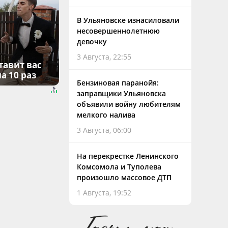
В Ульяновске изнасиловали
несовершеннолетнюю
девочку
3 Августа, 22:55
тавит вас
а 10 раз
Бензиновая паранойя:
заправщики Ульяновска
объявили войну любителям
мелкого налива
3 Августа, 06:00
На перекрестке Ленинского
Комсомола и Туполева
произошло массовое ДТП
1 Августа, 19:52