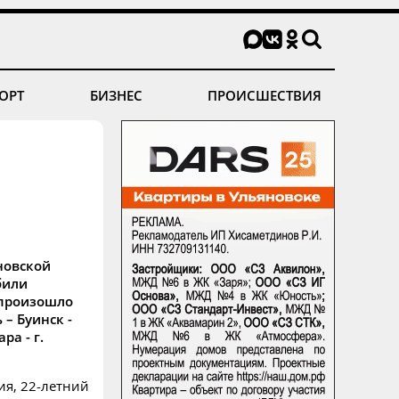
ОРТ
БИЗНЕС
ПРОИСШЕСТВИЯ
новской
били
 произошло
 – Буинск -
ра - г.
ия, 22-летний