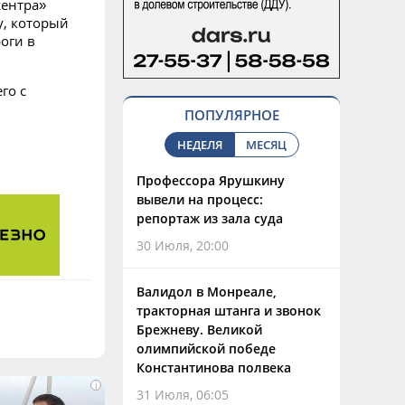
жентра»
у, который
оги в
го с
ПОПУЛЯРНОЕ
НЕДЕЛЯ
МЕСЯЦ
Профессора Ярушкину
вывели на процесс:
репортаж из зала суда
30 Июля, 20:00
Валидол в Монреале,
тракторная штанга и звонок
Брежневу. Великой
олимпийской победе
Константинова полвека
i
31 Июля, 06:05