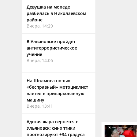
Девушка на мопеде
разбилась в Николаевском
районе
Вчера, 14:29
В Ульяновске пройдёт
антитеррористическое
учение
Вчера, 14:06
На Шолмова ночью
«бесправный» мотоциклист
влетел в припаркованную
машину
Вчера, 13:41
Адская жара вернется в
Ульяновск: синоптики
прогнозируют +34 градуса