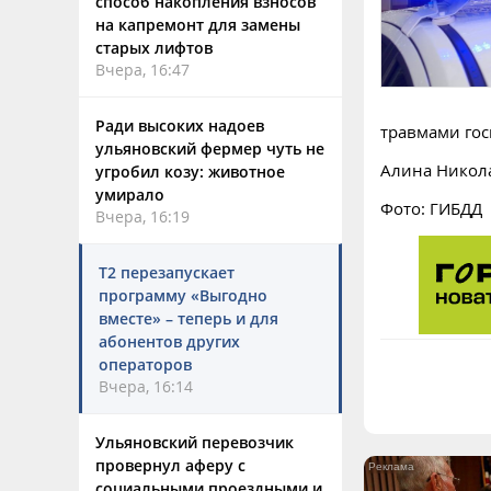
способ накопления взносов
на капремонт для замены
старых лифтов
Вчера, 16:47
Ради высоких надоев
травмами гос
ульяновский фермер чуть не
Алина Никол
угробил козу: животное
умирало
Фото: ГИБДД
Вчера, 16:19
Т2 перезапускает
программу «Выгодно
вместе» – теперь и для
абонентов других
операторов
Вчера, 16:14
Ульяновский перевозчик
провернул аферу с
социальными проездными и