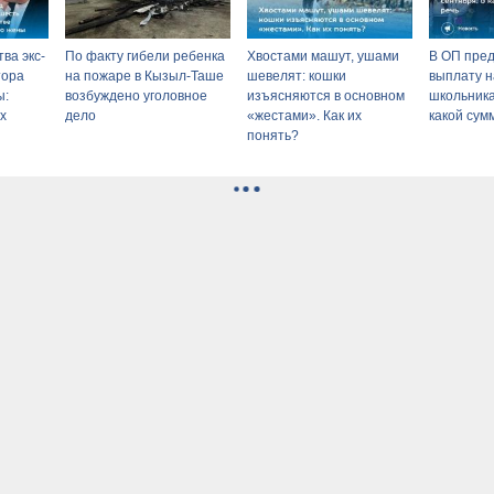
ва экс-
По факту гибели ребенка
Хвостами машут, ушами
В ОП пред
тора
на пожаре в Кызыл-Таше
шевелят: кошки
выплату н
ы:
возбуждено уголовное
изъясняются в основном
школьника
х
дело
«жестами». Как их
какой сум
понять?