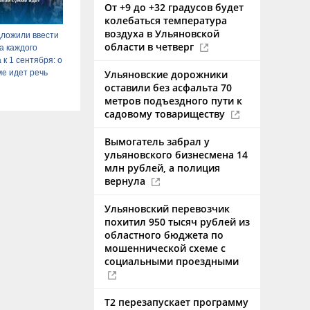
От +9 до +32 градусов будет
колебаться температура
воздуха в Ульяновской
ложили ввести
области в четверг
а каждого
 к 1 сентября: о
ме идет речь
Ульяновские дорожники
оставили без асфальта 70
метров подъездного пути к
садовому товариществу
Вымогатель забрал у
ульяновского бизнесмена 14
млн рублей, а полиция
вернула
Ульяновский перевозчик
похитил 950 тысяч рублей из
областного бюджета по
мошеннической схеме с
социальными проездными
Т2 перезапускает программу