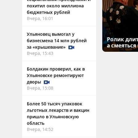
похитил около миллиона
бюджетных рублей
Вчера, 16:01
Ульяновец вымогал у
Ролик длит
бизнесмена 14 млн рублей
а смеяться
за «крышевание»
Вчера, 15:43
Болдакин проверил, как в
Ульяновске ремонтируют
дворы
Вчера, 15:08
Более 50 тысяч упаковок
льготных лекарств и вакцин
пришло в Ульяновскую
область
Вчера, 14:52