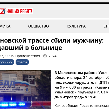
МИКА
ОБЩЕСТВО
КУЛЬТУРА
СП
яновской трассе сбили мужчину:
давший в больнице
23, 11:06, Происшествия
2074
мужчину
трасса
В Мелекесском районе Улья
области вчера, 24 октября, с
пешехода-нарушителя. ДТП
на 9 км 600 м трассы «Казань
Ульяновск - подъезд к г. Сама
Димитровград» в 19.40.
Как сообщает Госавтоинспекц