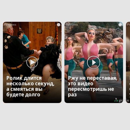
i
i
Ролик длится
Ржу не переставая,
несколько секунд,
это видео
а смеяться вы
пересмотришь не
будете долго
раз