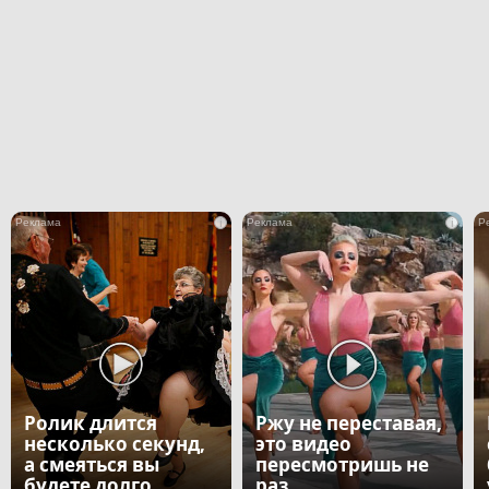
i
i
Ролик длится
Ржу не переставая,
несколько секунд,
это видео
а смеяться вы
пересмотришь не
будете долго
раз