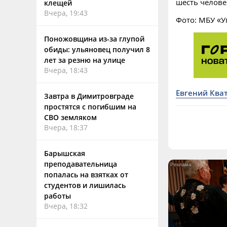
шесть челове
клещей
Вчера, 19:43
Фото: МБУ «
Поножовщина из-за глупой
обиды: ульяновец получил 8
лет за резню на улице
Вчера, 18:43
Евгений Ква
Завтра в Димитровграде
простятся с погибшим на
СВО земляком
Вчера, 18:37
Барышская
преподавательница
попалась на взятках от
студентов и лишилась
работы
Вчера, 18:32