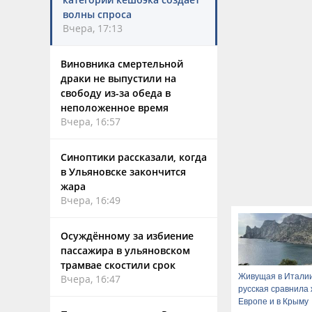
волны спроса
Вчера, 17:13
Виновника смертельной
драки не выпустили на
свободу из-за обеда в
неположенное время
Вчера, 16:57
Синоптики рассказали, когда
в Ульяновске закончится
жара
Вчера, 16:49
Осуждённому за избиение
пассажира в ульяновском
трамвае скостили срок
Живущая в Итали
Вчера, 16:47
русская сравнила 
Европе и в Крыму