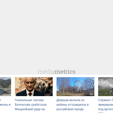
и
Гениальная тактика
Девушка выпала из
Сержант 
жизнь в
Белоусова сработала:
кабины аттракциона в
эвакуиров
Мощнейший удар на
российском городе
под артил