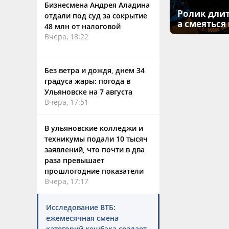
Бизнесмена Андрея Аладина
Ролик длит
отдали под суд за сокрытие
а смеяться
48 млн от налоговой
Вчера, 18:22
Без ветра и дождя, днем 34
градуса жары: погода в
Ульяновске на 7 августа
Вчера, 17:51
В ульяновские колледжи и
техникумы подали 10 тысяч
заявлений, что почти в два
раза превышает
прошлогодние показатели
Вчера, 17:17
Исследование ВТБ:
ежемесячная смена
категорий кешбэка создает