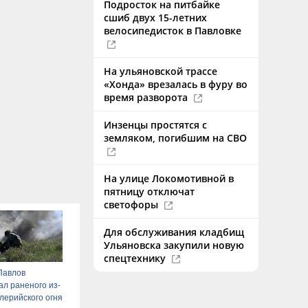
Подросток на питбайке
сшиб двух 15-летних
велосипедисток в Павловке
На ульяновской трассе
«Хонда» врезалась в фуру во
время разворота
Инзенцы простятся с
земляком, погибшим на СВО
На улице Локомотивной в
пятницу отключат
светофоры
Для обслуживания кладбищ
Ульяновска закупили новую
спецтехнику
Павлов
ал раненого из-
лерийского огня