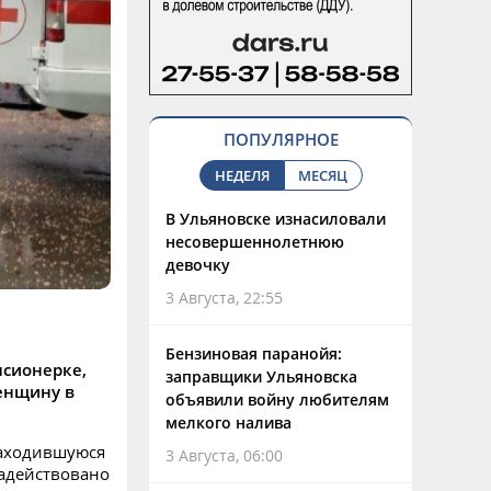
ПОПУЛЯРНОЕ
НЕДЕЛЯ
МЕСЯЦ
В Ульяновске изнасиловали
несовершеннолетнюю
девочку
3 Августа, 22:55
Бензиновая паранойя:
нсионерке,
заправщики Ульяновска
женщину в
объявили войну любителям
мелкого налива
находившуюся
3 Августа, 06:00
задействовано