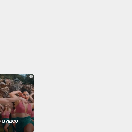
i
о видео