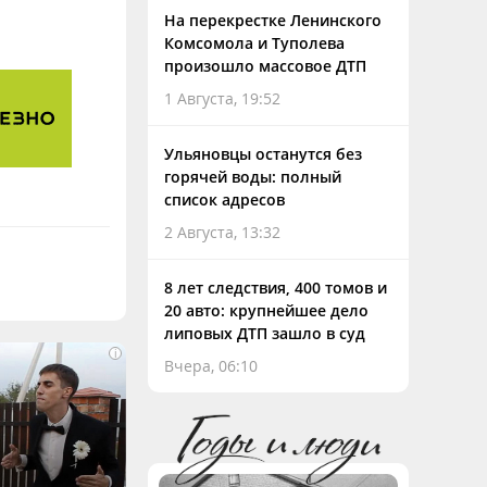
На перекрестке Ленинского
Комсомола и Туполева
произошло массовое ДТП
1 Августа, 19:52
Ульяновцы останутся без
горячей воды: полный
список адресов
2 Августа, 13:32
8 лет следствия, 400 томов и
20 авто: крупнейшее дело
липовых ДТП зашло в суд
i
Вчера, 06:10