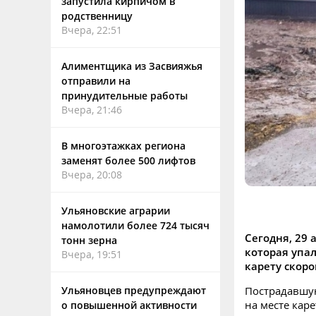
запустила кирпичом в
родственницу
Вчера, 22:51
Алиментщика из Засвияжья
отправили на
принудительные работы
Вчера, 21:46
В многоэтажках региона
заменят более 500 лифтов
Вчера, 20:08
Ульяновские аграрии
намолотили более 724 тысяч
Сегодня, 29 
тонн зерна
которая упал
Вчера, 19:51
карету скор
Пострадавшую
Ульяновцев предупреждают
на месте кар
о повышенной активности