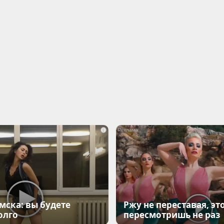
i
мска: вы будете
Ржу не переставая, эт
олго
пересмотришь не раз