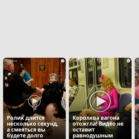
i
i
Ролик длится
Королева вагона
несколько секунд,
отожгла! Видео не
а смеяться вы
оставит
будете долго
равнодушным