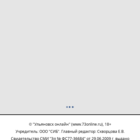
© "Ульяновск онлайн" (www.73online.ru), 18+
Учредитель: ООО "СИБ". Главный редактор: Скворцова Е.В.
Свидетельство СМИ "Эл № ФС77-36684" от 29.06.2009 г. выдано