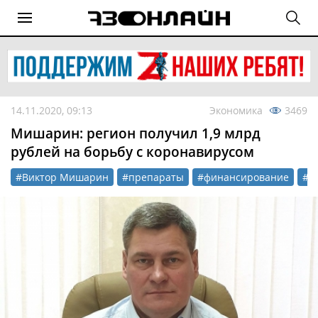
14.11.2020, 09:13
Экономика
3469
Мишарин: регион получил 1,9 млрд
рублей на борьбу с коронавирусом
#Виктор Мишарин
#препараты
#финансирование
#и