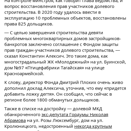
На контроле минстроя, как говорит глава ведомства, и
вопрос восстановления прав участников долевого
строительства. В 2020 году удалось ввести в
эксплуатацию 10 проблемных объектов, восстановлены
права 825 дольщиков.
— С целью завершения строительства девяти
проблемных многоквартирных домов застройщиков-
банкротов заключено соглашение с Фондом защиты
прав граждан-участников долевого строительства, —
сказал Константин Алексич. Это такие дома, как
многострадальный ЖК «Молодежный» на ул. Буинской,
дом №97 «Птицефабрики Тагайская» на улице
Красноармейской.
К слову, директор Фонда Дмитрий Плохих очень живо
дополнил доклад Алексича, уточнив, что ему «придется
добавить ложку дегтя». Он сообщил, что сейчас в
регионе более 1800 обманутых дольщиков.
Также в списке на достройку — долевой МКД
обанкроченного
экс-депутата Гордумы Николая
Абрамова
на ул. Розы Люксембург, дом на ул.
Кролюницкого, недостроенный
некогда крупным