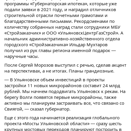
программы «Губернаторская ипотека», которые уже
подали заявки в 2021 году, и наградил отличников
строительной отрасли почетными грамотами и
благодарственными письмами. Рекордсменами по
количеству собранных наград стали сотрудники МБУ
«Стройзаказчик» и ООО «УльяновскЦентрГазСтрой». А
начальник административно-хозяйственного отдела
городского «Стройзаказчика» Ильдар Мухтаров
получил из рук главы региона именной подарок —
наручные часы.
После Сергей Морозов выступил с речью, сделав акцент
на перспективах, а не итогах. Планы грандиозные.
— В Ульяновске объем инвестиций в проекты
застройки 11 новых микрорайонов составит 24 млрд
рублей. Мы начнем пододвигать Ульяновск к рекам. На
берегу Волги появятся первые микрорайоны, также
активно мы планируем застраивать все, что связано со
Свиягой, — сказал губернатор.
Еще с этого года начинается реализация глобального
проекта «Мосты Ульяновской области» — сразу шесть
крупных мостовых переходов планируют построить в