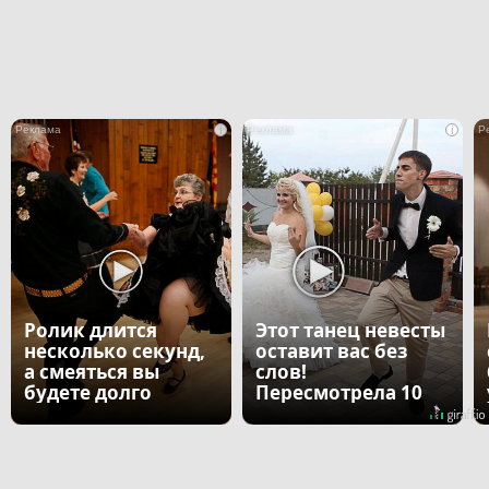
i
i
Ролик длится
Этот танец невесты
несколько секунд,
оставит вас без
а смеяться вы
слов!
будете долго
Пересмотрела 10
раз