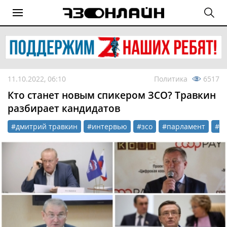
11.10.2022, 06:10
Политика
6517
Кто станет новым спикером ЗСО? Травкин
разбирает кандидатов
#дмитрий травкин
#интервью
#зсо
#парламент
#в