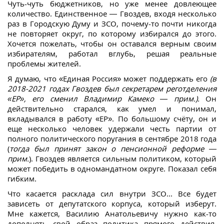
Чуть-чуть бюджетников, но уже менее довлеющее
количество. Единственное — Гвоздев, входя несколько
раз в Городскую Думу и ЗСО, почему-то почти никогда
не повторяет округ, по которому избирался до этого.
Хочется пожелать, чтобы он оставался верным своим
избирателям, работал вглубь, решая реальные
проблемы жителей.
Я думаю, что «Единая Россия» может поддержать его
(в
2018-2021 годах Гвоздев был секретарем реготделения
«ЕР», его сменил Владимир Камеко — прим.).
Он
действительно старался, как умел и понимал,
вкладывался в работу «ЕР». По большому счёту, он и
еще несколько человек удержали честь партии от
полного политического поругания в сентябре 2018 года
(
тогда был принят закон о пенсионной реформе —
прим.
). Гвоздев является сильным политиком, который
может победить в одномандатном округе. Показал себя
гибким.
Что касается расклада сил внутри ЗСО... Все будет
зависеть от депутатского корпуса, который изберут.
Мне кажется, Василию Анатольевичу нужно как-то
дополнять свой образ политика прямого действия.