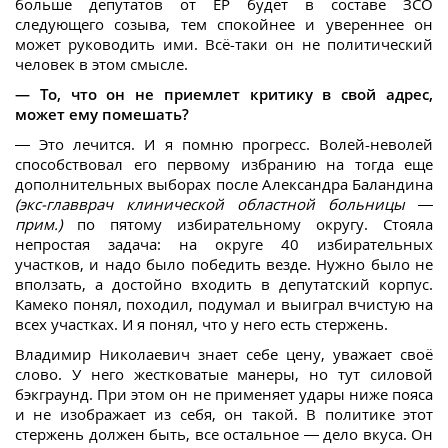
больше депутатов от ЕР будет в составе ЗСО
следующего созыва, тем спокойнее и увереннее он
может руководить ими. Всё-таки он не политический
человек в этом смысле.
— То, что он не приемлет критику в свой адрес,
может ему помешать?
— Это лечится. И я помню прогресс. Волей-неволей
способствовал его первому избранию на тогда еще
дополнительных выборах после Александра Баландина
(экс-главврач клинической областной больницы —
прим.)
по пятому избирательному округу. Стояла
непростая задача: на округе 40 избирательных
участков, и надо было победить везде. Нужно было не
вползать, а достойно входить в депутатский корпус.
Камеко понял, походил, подумал и выиграл вчистую на
всех участках. И я понял, что у него есть стержень.
Владимир Николаевич знает себе цену, уважает своё
слово. У него жестковатые манеры, но тут силовой
бэкграунд. При этом он не применяет удары ниже пояса
и не изображает из себя, он такой. В политике этот
стержень должен быть, все остальное — дело вкуса. Он