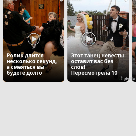
Ролик длится
Этот танец невесты
несколько секунд,
оставит вас без
а смеяться вы
слов!
будете долго
Пересмотрела 10
раз