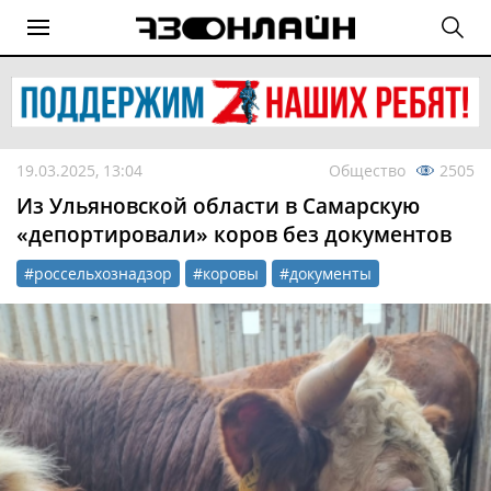
19.03.2025, 13:04
Общество
2505
Из Ульяновской области в Самарскую
«депортировали» коров без документов
#россельхознадзор
#коровы
#документы