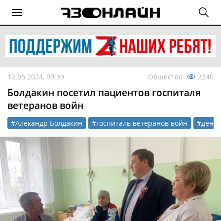
12.05.2024, 09:39
Общество
2240
Болдакин посетил пациентов госпиталя
ветеранов войн
#Алекандр Болдакин
#госпиталь ветеранов войн
#день 