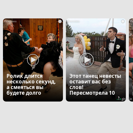
i
i
Ролик длится
Этот танец невесты
несколько секунд,
оставит вас без
а смеяться вы
слов!
будете долго
Пересмотрела 10
раз