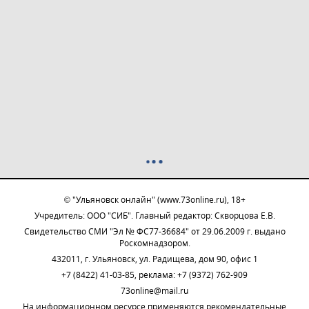
© "Ульяновск онлайн" (www.73online.ru), 18+
Учредитель: ООО "СИБ". Главный редактор: Скворцова Е.В.
Свидетельство СМИ "Эл № ФС77-36684" от 29.06.2009 г. выдано
Роскомнадзором.
432011, г. Ульяновск, ул. Радищева, дом 90, офис 1
+7 (8422) 41-03-85, реклама: +7 (9372) 762-909
73online@mail.ru
На информационном ресурсе применяются рекомендательные