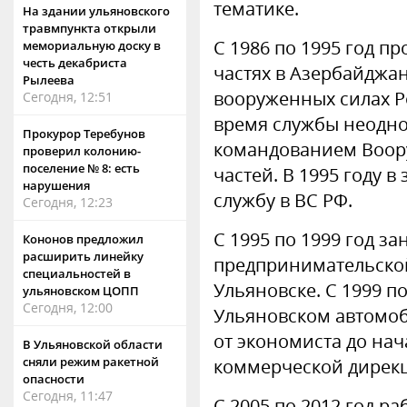
тематике.
На здании ульяновского
травмпункта открыли
С 1986 по 1995 год п
мемориальную доску в
честь декабриста
частях в Азербайджан
Рылеева
вооруженных силах Р
Сегодня, 12:51
время службы неодн
Прокурор Теребунов
командованием Воор
проверил колонию-
поселение № 8: есть
частей. В 1995 году 
нарушения
службу в ВС РФ.
Сегодня, 12:23
С 1995 по 1999 год з
Кононов предложил
расширить линейку
предпринимательско
специальностей в
Ульяновске. С 1999 по
ульяновском ЦОПП
Сегодня, 12:00
Ульяновском автомоб
от экономиста до на
В Ульяновской области
сняли режим ракетной
коммерческой дирек
опасности
Сегодня, 11:47
С 2005 по 2012 год ра