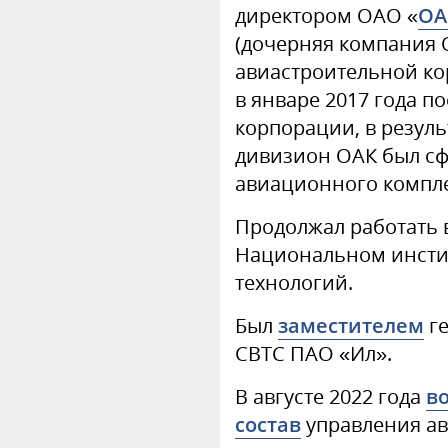
директором ОАО «
ОА
(дочерняя компания
авиастроительной ко
в январе 2017 года п
корпорации, в резул
дивизион ОАК был сф
авиационного компл
Продолжал работать в
Национальном инсти
технологий.
Был
заместителем
ге
СВТС ПАО «Ил».
В августе 2022 года
в
состав
управления а