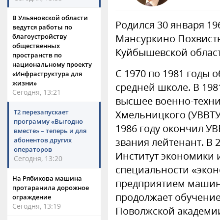
В Ульяновской области
Родился 30 января 196
ведутся работы по
Мансуркино Похвист
благоустройству
общественных
Куйбышевской област
пространств по
национальному проекту
С 1970 по 1981 годы
«Инфраструктура для
жизни»
средней школе. В 198
Сегодня, 13:21
высшее военно-техни
Т2 перезапускает
Хмельницкого (УВВТУ
программу «Выгодно
1986 году окончил УВ
вместе» – теперь и для
звания лейтенант. В 
абонентов других
операторов
Институт экономики и
Сегодня, 13:20
специальности «экон
На Рябикова машина
предприятием машин
протаранила дорожное
продолжает обучение 
ограждение
Сегодня, 13:19
Поволжской академии