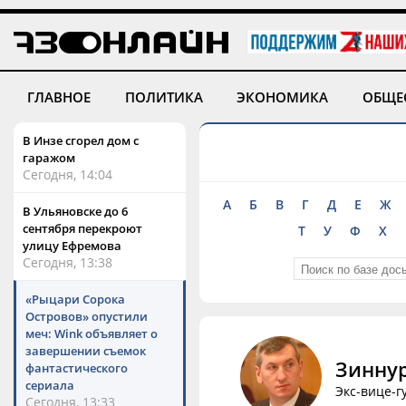
ГЛАВНОЕ
ПОЛИТИКА
ЭКОНОМИКА
ОБЩЕ
В Инзе сгорел дом с
гаражом
Сегодня, 14:04
А
Б
В
Г
Д
Е
Ж
В Ульяновске до 6
сентября перекроют
Т
У
Ф
Х
улицу Ефремова
Сегодня, 13:38
«Рыцари Сорока
Островов» опустили
меч: Wink объявляет о
завершении съемок
Зинну
фантастического
сериала
Экс-вице-г
Сегодня, 13:33