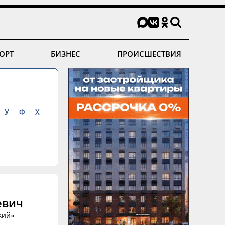
ОРТ
БИЗНЕС
ПРОИСШЕСТВИЯ
У
Ф
Х
евич
кий»