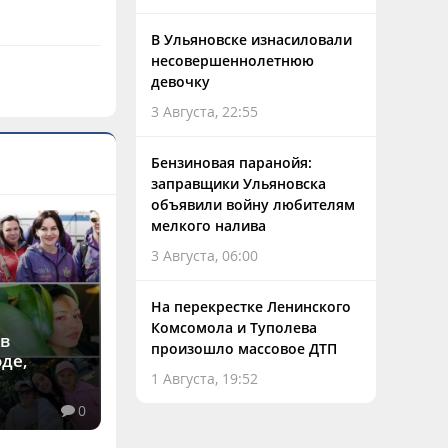
В Ульяновске изнасиловали
несовершеннолетнюю
девочку
3 Августа, 22:55
Бензиновая паранойя:
заправщики Ульяновска
объявили войну любителям
мелкого налива
3 Августа, 06:00
На перекрестке Ленинского
Комсомола и Туполева
ев
произошло массовое ДТП
де,
1 Августа, 19:52
0