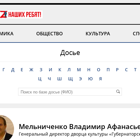
МИКА
ОБЩЕСТВО
КУЛЬТУРА
СП
Досье
Г
Д
Е
Ж
З
И
К
Л
М
Н
О
П
Р
С
Т
Ц
Ч
Ш
Щ
Э
Ю
Я
Мельниченко Владимир Афанась
Генеральный директор дворца культуры «Губернаторс