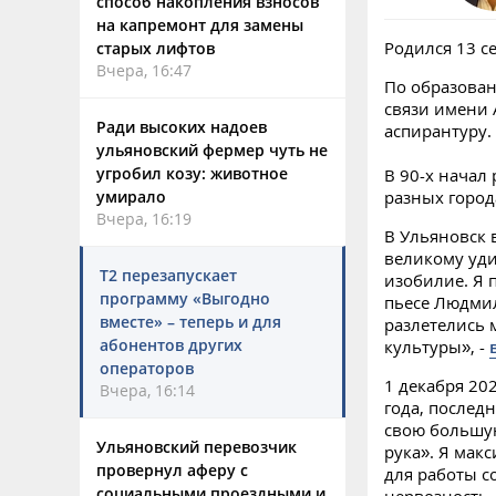
способ накопления взносов
на капремонт для замены
Родился 13 се
старых лифтов
Вчера, 16:47
По образован
связи имени 
Ради высоких надоев
аспирантуру.
ульяновский фермер чуть не
угробил козу: животное
В 90-х начал
умирало
разных город
Вчера, 16:19
В Ульяновск 
великому уди
Т2 перезапускает
изобилие. Я 
программу «Выгодно
пьесе Людмил
вместе» – теперь и для
разлетелись 
абонентов других
культуры», -
операторов
1 декабря 20
Вчера, 16:14
года, послед
свою большую
Ульяновский перевозчик
рука». Я мак
провернул аферу с
для работы с
социальными проездными и