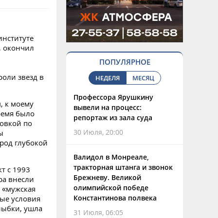
институте
, окончил
ПОПУЛЯРНОЕ
роли звезд в
НЕДЕЛЯ
МЕСЯЦ
Профессора Ярушкину
, к моему
вывели на процесс:
ремя было
репортаж из зала суда
новкой по
30 Июля, 20:00
ы
ород глубокой
Валидол в Монреале,
тракторная штанга и звонок
кт с 1993
Брежневу. Великой
ра внесли
олимпийской победе
 «мужская
Константинова полвека
ные условия
лыбки, ушла
31 Июля, 06:05