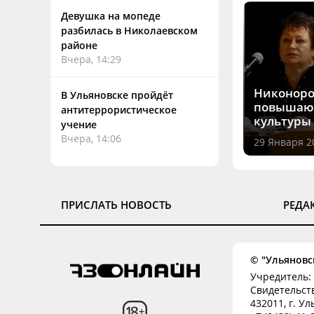
Девушка на мопеде
разбилась в Николаевском
районе
Вчера, 14:29
Никоноро
В Ульяновске пройдёт
повышают
антитеррористическое
культуры
учение
Вчера, 14:06
29 Января 20
ПРИСЛАТЬ НОВОСТЬ
РЕДА
© "Ульяновск
Учредитель: 
Свидетельств
432011, г. Ул