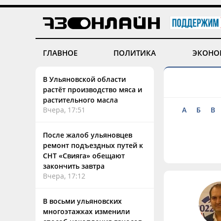
ГЛАВНОЕ
ПОЛИТИКА
ЭКОНО
В Ульяновской области
растёт производство мяса и
растительного масла
Вчера, 17:51
А
Б
В
После жалоб ульяновцев
ремонт подъездных путей к
СНТ «Свияга» обещают
закончить завтра
Вчера, 17:12
В восьми ульяновских
многоэтажках изменили