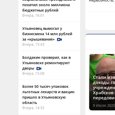
нервозность,
похитил около миллиона
бюджетных рублей
Вчера, 16:01
Ульяновец вымогал у
бизнесмена 14 млн рублей
за «крышевание»
Вчера, 15:43
Болдакин проверил, как в
Ульяновске ремонтируют
дворы
Вчера, 15:08
Стали из
доходы г
Более 50 тысяч упаковок
учрежден
льготных лекарств и вакцин
Храбсков 
пришло в Ульяновскую
передови
область
9 Июля 2025
Вчера, 14:52