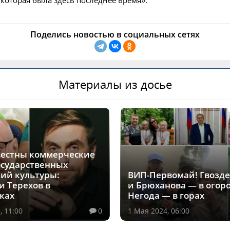
 которая была здесь последнее время».
Поделись новостью в социальных сетях
Материалы из досье
вестны коммерческие
осударственных
ий культуры:
ВИП-Первомай! Гвозд
и Терехов в
и Брюханова — в огоро
ках
Негода — в горах
, 11:00
0
1 Мая 2024, 06:00