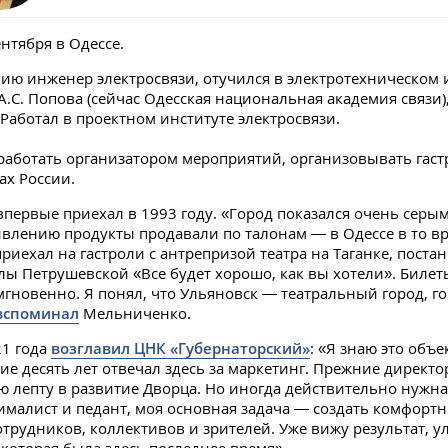
нтября в Одессе.
ию инженер электросвязи, отучился в электротехническом 
А.С. Попова (сейчас Одесская национальная академия связи)
 Работал в проектном институте электросвязи.
 работать организатором мероприятий, организовывать гаст
ах России.
впервые приехал в 1993 году. «Город показался очень серым
влению продукты продавали по талонам — в Одессе в то в
приехал на гастроли с антрепризой театра на Таганке, поста
ы Петрушевской «Все будет хорошо, как вы хотели». Билет
мгновенно. Я понял, что Ульяновск — театральный город, г
вспоминал
Мельниченко.
21 года
возглавил ЦНК «Губернаторский»
: «Я знаю это объе
ние десять лет отвечал здесь за маркетинг. Прежние директо
 лепту в развитие Дворца. Но иногда действительно нужна
сималист и педант, моя основная задача — создать комфорт
отрудников, коллективов и зрителей. Уже вижу результат, у