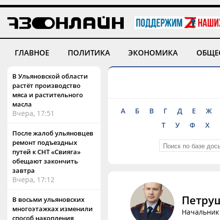
ГЛАВНОЕ
ПОЛИТИКА
ЭКОНОМИКА
ОБЩЕ
В Ульяновской области
растёт производство
мяса и растительного
масла
А
Б
В
Г
Д
Е
Ж
Вчера, 17:51
Т
У
Ф
Х
После жалоб ульяновцев
ремонт подъездных
путей к СНТ «Свияга»
обещают закончить
завтра
Вчера, 17:12
Петру
В восьми ульяновских
многоэтажках изменили
Начальник
способ накопления