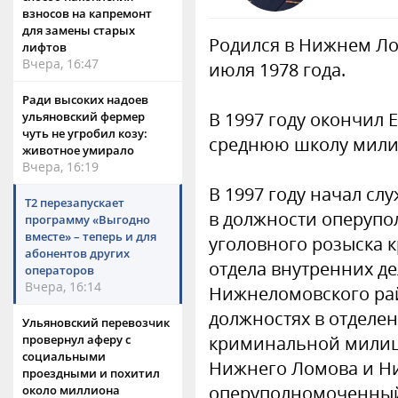
взносов на капремонт
для замены старых
Родился в Нижнем Ло
лифтов
Вчера, 16:47
июля 1978 года.
Ради высоких надоев
В 1997 году окончил
ульяновский фермер
чуть не угробил козу:
среднюю школу мил
животное умирало
Вчера, 16:19
В 1997 году начал сл
Т2 перезапускает
в должности оперуп
программу «Выгодно
вместе» – теперь и для
уголовного розыска
абонентов других
отдела внутренних д
операторов
Вчера, 16:14
Нижнеломовского рай
должностях в отделе
Ульяновский перевозчик
криминальной милиц
провернул аферу с
социальными
Нижнего Ломова и Н
проездными и похитил
оперуполномоченный
около миллиона