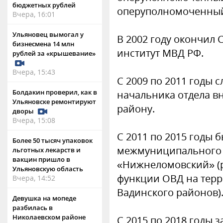
бюджетных рублей
оперуполномоченный
Вчера, 16:01
Ульяновец вымогал у
В 2002 году окончил
бизнесмена 14 млн
институт МВД РФ.
рублей за «крышевание»
Вчера, 15:43
С 2009 по 2011 годы 
Болдакин проверил, как в
начальника отдела в
Ульяновске ремонтируют
району.
дворы
Вчера, 15:08
С 2011 по 2015 годы
Более 50 тысяч упаковок
межмуниципального 
льготных лекарств и
вакцин пришло в
«Нижнеломовский» (
Ульяновскую область
функции ОВД на тер
Вчера, 14:52
Вадинского районов)
Девушка на мопеде
разбилась в
Николаевском районе
C 2015 по 2018 годы 