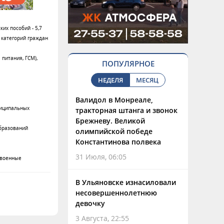
их пособий - 5,7
 категорий граждан
питания, ГСМ),
ПОПУЛЯРНОЕ
НЕДЕЛЯ
МЕСЯЦ
Валидол в Монреале,
ниципальных
тракторная штанга и звонок
Брежневу. Великой
бразований
олимпийской победе
Константинова полвека
31 Июля, 06:05
 военные
В Ульяновске изнасиловали
несовершеннолетнюю
девочку
3 Августа, 22:55