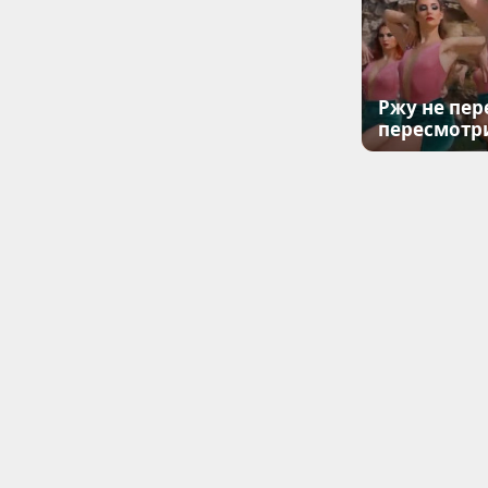
Ржу не пер
пересмотр