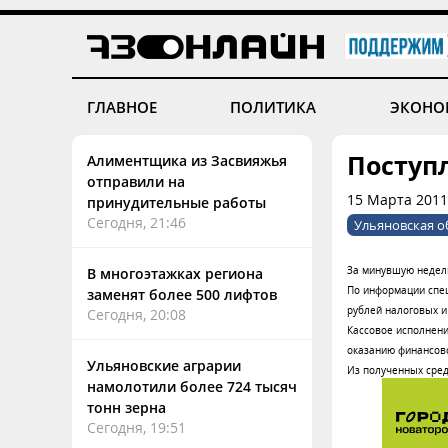
ГЛАВНОЕ
ПОЛИТИКА
ЭКОНО
Поступ
Алиментщика из Засвияжья
отправили на
15 Марта 2011
принудительные работы
Сегодня, 21:46
Ульяновская о
За минувшую неделю
В многоэтажках региона
По информации спец
заменят более 500 лифтов
рублей налоговых и
Сегодня, 20:08
Кассовое исполнение
оказанию финансов
Ульяновские аграрии
Из полученных сре
намолотили более 724 тысяч
тонн зерна
Сегодня, 19:51