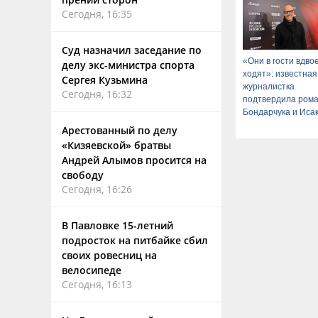
Сегодня, 16:35
Суд назначил заседание по
«Они в гости вдво
делу экс-министра спорта
ходят»: известная
Сергея Кузьмина
журналистка
Сегодня, 16:32
подтвердила ром
Бондарчука и Иса
Арестованный по делу
«Кизяевской» братвы
Андрей Алымов просится на
свободу
Сегодня, 16:26
В Павловке 15-летний
подросток на питбайке сбил
своих ровесниц на
велосипеде
Сегодня, 16:13