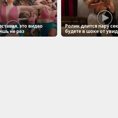
еставая, это видео
Ролик длится пару сек
ишь не раз
будете в шоке от уви