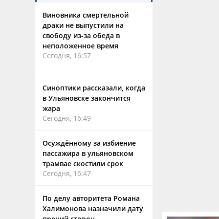
Виновника смертельной
драки не выпустили на
свободу из-за обеда в
неположенное время
Сегодня, 16:57
Синоптики рассказали, когда
в Ульяновске закончится
жара
Сегодня, 16:49
Осуждённому за избиение
пассажира в ульяновском
трамвае скостили срок
Сегодня, 16:47
По делу авторитета Романа
Халимонова назначили дату
прений сторон