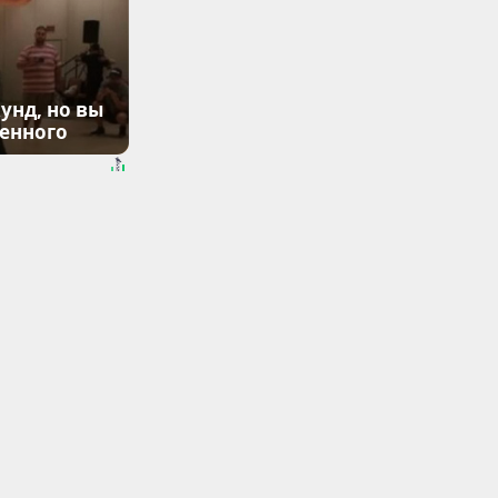
унд, но вы
денного