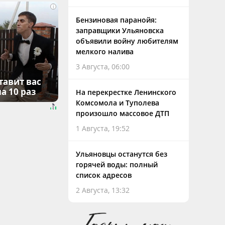
i
Бензиновая паранойя:
заправщики Ульяновска
объявили войну любителям
мелкого налива
3 Августа, 06:00
тавит вас
а 10 раз
На перекрестке Ленинского
Комсомола и Туполева
произошло массовое ДТП
1 Августа, 19:52
Ульяновцы останутся без
горячей воды: полный
список адресов
2 Августа, 13:32