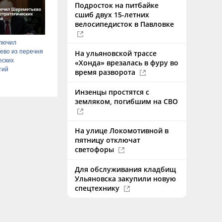
Подросток на питбайке
сшиб двух 15-летних
велосипедисток в Павловке
ключил
ево из перечня
На ульяновской трассе
еских
«Хонда» врезалась в фуру во
тий
время разворота
Инзенцы простятся с
земляком, погибшим на СВО
На улице Локомотивной в
пятницу отключат
светофоры
Для обслуживания кладбищ
Ульяновска закупили новую
спецтехнику