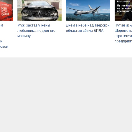
ем
Муж, застав у жены
Днем в небе над Тверской
Путин ис
любовника, поджег его
областью сбили БПЛА
Шереметь
машину
стратегич
ан
предприя
ковой