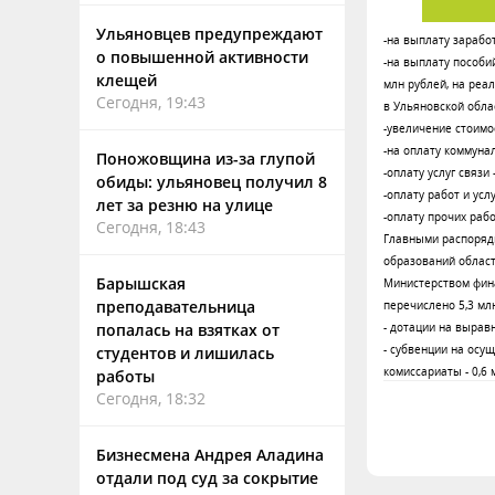
Ульяновцев предупреждают
-на выплату заработ
о повышенной активности
-на выплату пособи
клещей
млн рублей, на реа
Сегодня, 19:43
в Ульяновской облас
-увеличение стоимо
-на оплату коммунал
Поножовщина из-за глупой
-оплату услуг связи 
обиды: ульяновец получил 8
-оплату работ и усл
лет за резню на улице
-оплату прочих работ
Сегодня, 18:43
Главными распоряд
образований област
Барышская
Министерством фин
преподавательница
перечислено 5,3 млн
попалась на взятках от
- дотации на вырав
- субвенции на осу
студентов и лишилась
комиссариаты - 0,6 
работы
Сегодня, 18:32
Бизнесмена Андрея Аладина
отдали под суд за сокрытие