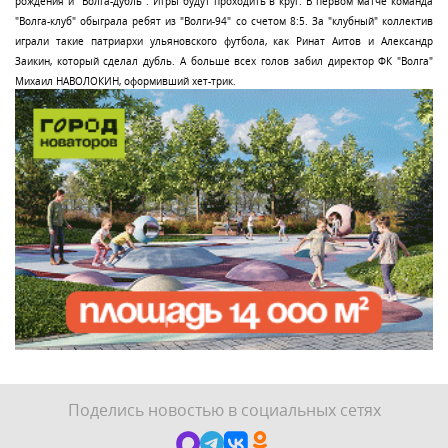
рождения и "Волга-дубль". Игры будут проходить в круг. В первом матче команда
"Волга-клуб" обыграла ребят из "Волги-94" со счетом 8:5. За "клубный" коллектив
играли такие патриархи ульяновского футбола, как Ринат Аитов и Александр
Заикин, который сделал дубль. А больше всех голов забил директор ФК "Волга"
Михаил НАВОЛОКИН, оформивший хет-трик.
Поделись новостью в социальных сетях