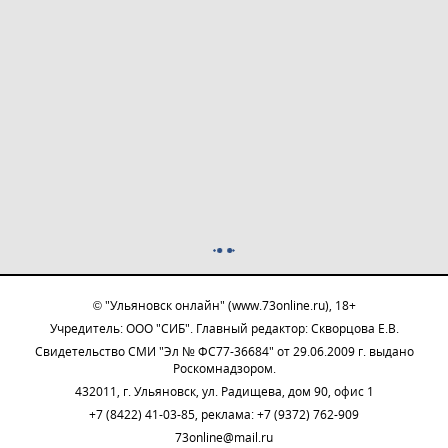
© "Ульяновск онлайн" (www.73online.ru), 18+
Учредитель: ООО "СИБ". Главный редактор: Скворцова Е.В.
Свидетельство СМИ "Эл № ФС77-36684" от 29.06.2009 г. выдано
Роскомнадзором.
432011, г. Ульяновск, ул. Радищева, дом 90, офис 1
+7 (8422) 41-03-85, реклама: +7 (9372) 762-909
73online@mail.ru