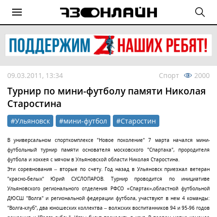
09.03.2011, 13:34
Спорт
2000
Турнир по мини-футболу памяти Николая
Старостина
#Ульяновск
#мини-футбол
#Старостин
В универсальном спорткомплексе "Новое поколение" 7 марта начался мини-
футбольный турнир памяти основателя московского "Спартака", прородителя
футбола и хоккея с мячом в Ульяновской области Николая Старостина.
Эти соревнования – вторые по счету. Год назад в Ульяновск приезжал ветеран
"красно-белых" Юрий СУСЛОПАРОВ. Турнир проводится по инициативе
Ульяновского регионального отделения РФСО «Спартак»,областной футбольной
ДЮСШ "Волга" и региональной федерации футбола, участвуют в нем 4 команды:
"Волга-клуб", два юношеских коллектва – волжских воспитанников 94 и 95-96 годов