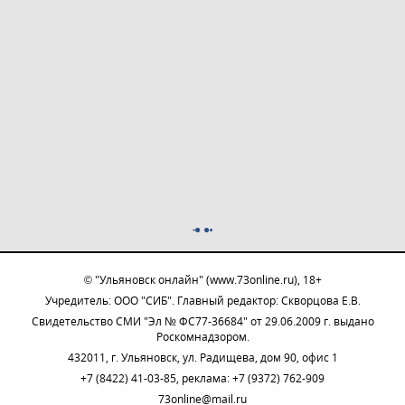
© "Ульяновск онлайн" (www.73online.ru), 18+
Учредитель: ООО "СИБ". Главный редактор: Скворцова Е.В.
Свидетельство СМИ "Эл № ФС77-36684" от 29.06.2009 г. выдано
Роскомнадзором.
432011, г. Ульяновск, ул. Радищева, дом 90, офис 1
+7 (8422) 41-03-85, реклама: +7 (9372) 762-909
73online@mail.ru