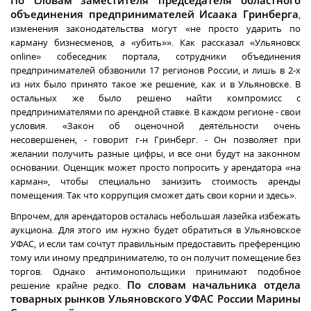
По словам
заместителя председателя областного
объединения предпринимателей Исаака Гринберга
,
изменения законодательства могут «не просто ударить по
карману бизнесменов, а «убить»». Как рассказал «Ульяновск
online» собеседник портала, сотрудники объединения
предпринимателей обзвонили 17 регионов России, и лишь в 2-х
из них было принято такое же решение, как и в Ульяновске. В
остальных же было решено найти компромисс с
предпринимателями по арендной ставке. В каждом регионе - свои
условия. «Закон об оценочной деятельности очень
несовершенен, - говорит г-н Гринберг. - Он позволяет при
желании получить разные цифры, и все они будут на законном
основании. Оценщик может просто попросить у арендатора «на
карман», чтобы специально занизить стоимость аренды
помещения. Так что коррупция сможет дать свои корни и здесь».
Впрочем, для арендаторов осталась небольшая лазейка избежать
аукциона. Для этого им нужно будет обратиться в Ульяновское
УФАС, и если там сочтут правильным предоставить преференцию
тому или иному предпринимателю, то он получит помещение без
торгов. Однако антимонопольщики принимают подобное
По словам начальника отдела
решение крайне редко.
товарных рынков Ульяновского УФАС России Марины