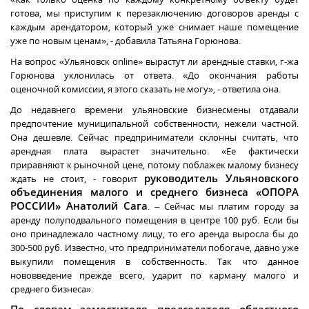
готова, мы приступим к перезаключению договоров аренды с
каждым арендатором, который уже снимает наше помещение
уже по новым ценам», - добавила Татьяна Горюнова.
На вопрос «Ульяновск
online
» вырастут ли арендные ставки, г-жа
Горюнова уклонилась от ответа. «До окончания работы
оценочной комиссии, я этого сказать не могу», - ответила она.
До недавнего времени ульяновские бизнесмены отдавали
предпочтение муниципальной собственности, нежели частной.
Она дешевле. Сейчас предприниматели склонны считать, что
арендная плата вырастет значительно. «Ее фактически
приравняют к рыночной цене, потому поблажек малому бизнесу
руководитель Ульяновского
ждать не стоит, - говорит
объединения малого и среднего бизнеса «ОПОРА
РОССИИ» Анатолий Сага
. – Сейчас мы платим городу за
аренду полуподвального помещения в центре 100 руб. Если бы
оно принадлежало частному лицу, то его аренда выросла бы до
300-500 руб. Известно, что предприниматели побогаче, давно уже
выкупили помещения в собственность. Так что данное
нововведение прежде всего, ударит по карману малого и
среднего бизнеса».