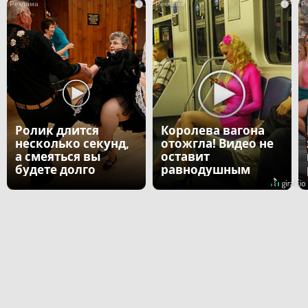
i
i
Ролик длится
Королева вагона
несколько секунд,
отожгла! Видео не
а смеяться вы
оставит
будете долго
равнодушным