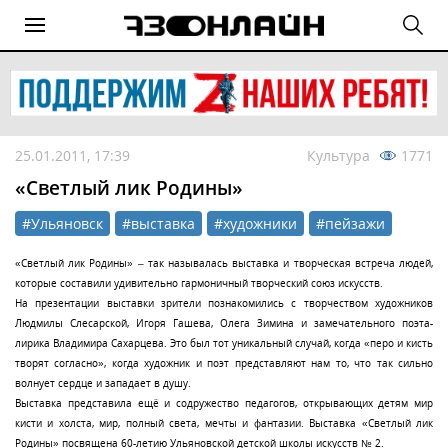
25.01.2011, 17:39
Культура
1771
«Светлый лик Родины»
#Ульяновск
#выставка
#художники
#пейзажи
«Светлый лик Родины» – так называлась выставка и творческая встреча людей,
которые составили удивительно гармоничный творческий союз искусств.
На презентации выставки зрители познакомились с творчеством художников
Людмилы Слесарской, Игоря Гашева, Олега Зимина и замечательного поэта-
лирика Владимира Сахарцева. Это был тот уникальный случай, когда «перо и кисть
творят согласно», когда художник и поэт представляют нам то, что так сильно
волнует сердце и западает в душу.
Выставка представила ещё и содружество педагогов, открывающих детям мир
кисти и холста, мир, полный света, мечты и фантазии. Выставка «Светлый лик
Родины» посвящена 60-летию Ульяновской детской школы искусств № 2.