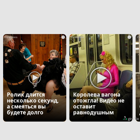
i
i
Ролик длится
Королева вагона
несколько секунд,
отожгла! Видео не
а смеяться вы
оставит
будете долго
равнодушным