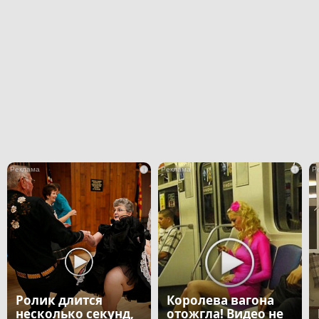
i
i
Ролик длится
Королева вагона
несколько секунд,
отожгла! Видео не