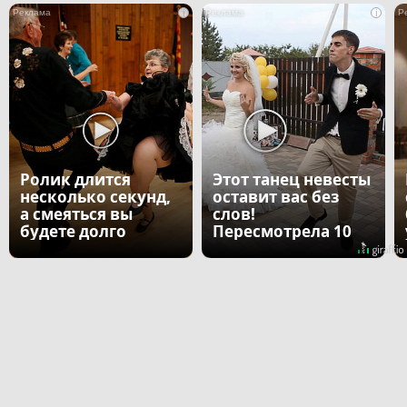
i
i
Ролик длится
Этот танец невесты
несколько секунд,
оставит вас без
а смеяться вы
слов!
будете долго
Пересмотрела 10
раз