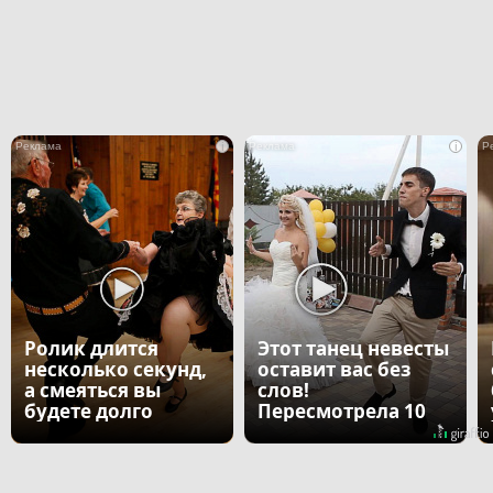
i
i
Ролик длится
Этот танец невесты
несколько секунд,
оставит вас без
а смеяться вы
слов!
будете долго
Пересмотрела 10
раз