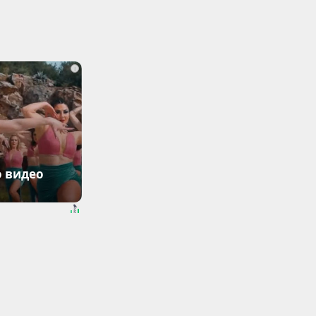
i
о видео