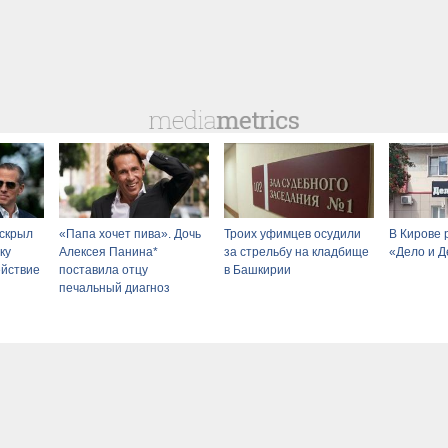
скрыл
«Папа хочет пива». Дочь
Троих уфимцев осудили
В Кирове 
ку
Алексея Панина*
за стрельбу на кладбище
«Дело и Д
ействие
поставила отцу
в Башкирии
печальный диагноз