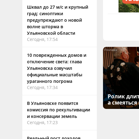
Шквал до 27 м/с и крупный
град: синоптики
предупреждают о новой
волне шторма в
Ульяновской области
Сегодня, 17:54
10 поврежденных домов и
отключение света: глава
Ульяновска озвучил
официальные масштабы
ураганного погрома
Сегодня, 17:34
Ролик длит
а смеяться
В Ульяновске появится
комиссия по рекультивации
и консервации земель
Сегодня, 17:23
Реальный рост доходов