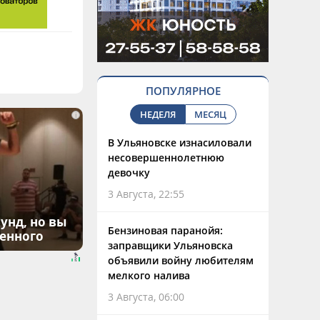
ПОПУЛЯРНОЕ
НЕДЕЛЯ
МЕСЯЦ
i
В Ульяновске изнасиловали
несовершеннолетнюю
девочку
3 Августа, 22:55
унд, но вы
Бензиновая паранойя:
денного
заправщики Ульяновска
объявили войну любителям
мелкого налива
3 Августа, 06:00