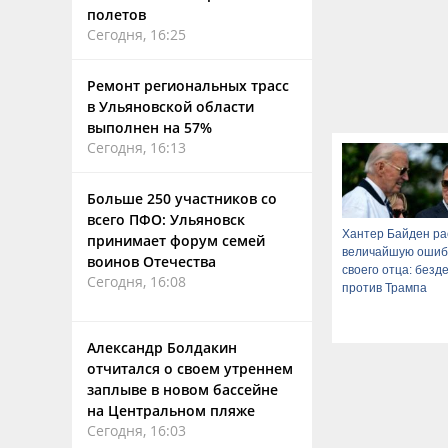
полетов
Сегодня, 16:25
Ремонт региональных трасс
в Ульяновской области
выполнен на 57%
Сегодня, 16:13
Больше 250 участников со
всего ПФО: Ульяновск
Хантер Байден ра
принимает форум семей
величайшую ошиб
воинов Отечества
своего отца: безд
Сегодня, 16:08
против Трампа
Александр Болдакин
отчитался о своем утреннем
заплыве в новом бассейне
на Центральном пляже
Сегодня, 16:03