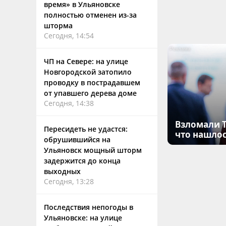
время» в Ульяновске
полностью отменен из-за
шторма
Сегодня, 14:54
ЧП на Севере: на улице
Новгородской затопило
проводку в пострадавшем
от упавшего дерева доме
Сегодня, 14:38
Взломали T
Пересидеть не удастся:
что нашлос
обрушившийся на
Ульяновск мощный шторм
задержится до конца
выходных
Сегодня, 13:28
Последствия непогоды в
Ульяновске: на улице