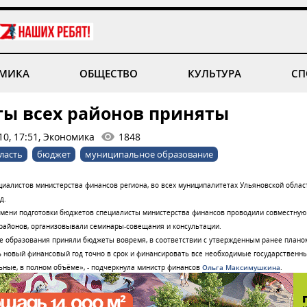
МИКА
ОБЩЕСТВО
КУЛЬТУРА
СП
ы всех районов приняты
10, 17:51, Экономика
1848
ласть
бюджет
муниципальное образование
иалистов министерства финансов региона, во всех муниципалитетах Ульяновской облас
д.
емени подготовки бюджетов специалисты министерства финансов проводили совместную 
районов, организовывали семинары-совещания и консультации.
 образования приняли бюджеты вовремя, в соответствии с утвержденным ранее планом
 новый финансовый год точно в срок и финансировать все необходимые государственны
льные, в полном объёме», - подчеркнула министр финансов
Ольга Максимушкина
.