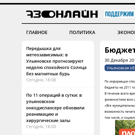
ГЛАВНОЕ
ПОЛИТИКА
ЭКОНО
Бюджет
Передышка для
метеозависимых: в
30 Декабря 20
Ульяновске прогнозируют
неделю спокойного Солнца
Ульяновкая об
без магнитных бурь
Сегодня, 18:08
По информации спец
бюджеты на 2011 го
В течение всего вр
По 11 операций в сутки: в
финансистами всех 
ульяновском
«Все муниципальные
онкодиспансере обновили
возможность начать
реанимацию и
том числе, и социа
хирургические залы
Сегодня, 18:00