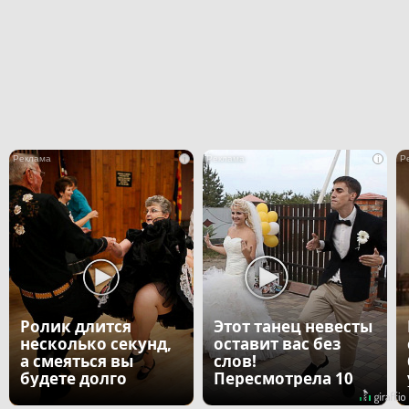
i
i
Ролик длится
Этот танец невесты
несколько секунд,
оставит вас без
а смеяться вы
слов!
будете долго
Пересмотрела 10
раз