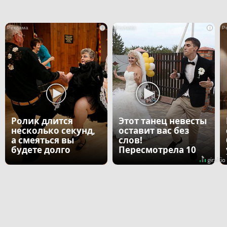
i
i
Ролик длится
Этот танец невесты
несколько секунд,
оставит вас без
а смеяться вы
слов!
будете долго
Пересмотрела 10
раз