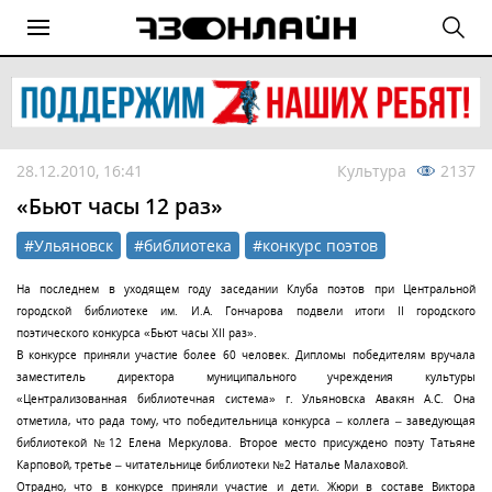
28.12.2010, 16:41
Культура
2137
«Бьют часы 12 раз»
#Ульяновск
#библиотека
#конкурс поэтов
На последнем в уходящем году заседании Клуба поэтов при Центральной
городской библиотеке им. И.А. Гончарова подвели итоги II городского
поэтического конкурса «Бьют часы XII раз».
В конкурсе приняли участие более 60 человек. Дипломы победителям вручала
заместитель директора муниципального учреждения культуры
«Централизованная библиотечная система» г. Ульяновска Авакян А.С. Она
отметила, что рада тому, что победительница конкурса – коллега – заведующая
библиотекой №12 Елена Меркулова. Второе место присуждено поэту Татьяне
Карповой, третье – читательнице библиотеки №2 Наталье Малаховой.
Отрадно, что в конкурсе приняли участие и дети. Жюри в составе Виктора