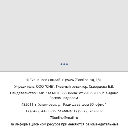
© "Ульяновск онлайн" (www.73online.ru), 18+
Учредитель: ООО "СИБ". Главный редактор: Скворцова Е.В.
Свидетельство СМИ "Эл № ФС77-36684" от 29.06.2009 г. выдано
Роскомнадзором.
432011, г. Ульяновск, ул. Радищева, дом 90, офис 1
+7 (8422) 41-03-85, реклама: +7 (9372) 762-909
73online@mail.ru
На информационном ресурсе применяются рекомендательные