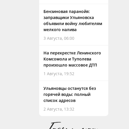
Бензиновая паранойя:
заправщики Ульяновска
объявили войну любителям
мелкого налива
3 Августа, 06:00
На перекрестке Ленинского
Комсомола и Туполева
произошло массовое ДТП
1 Августа, 19:52
Ульяновцы останутся без
горячей воды: полный
список адресов
2 Августа, 13:32