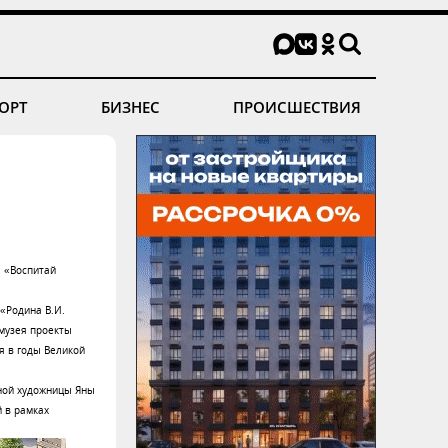
ОРТ
БИЗНЕС
ПРОИСШЕСТВИЯ
а «Воспитай
 «Родина В.И.
музея проекты
я в годы Великой
юной художницы Яны
й в рамках