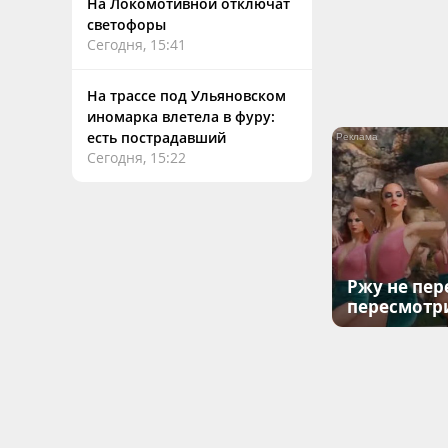
На Локомотивной отключат
светофоры
Сегодня, 15:41
На трассе под Ульяновском
иномарка влетела в фуру:
есть пострадавший
Сегодня, 15:22
Ржу не пер
пересмотр