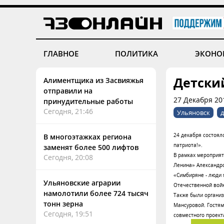
ГЛАВНОЕ
ПОЛИТИКА
ЭКОНО
Детски
Алиментщика из Засвияжья
отправили на
27 Декабря 201
принудительные работы
Сегодня, 21:46
Ульяновск
д
24 декабря состояло
В многоэтажках региона
патриота!».
заменят более 500 лифтов
В рамках мероприят
Сегодня, 20:08
Ленина» Александро
«Симбиряне - люди 
Ульяновские аграрии
Отечественной вой
намолотили более 724 тысяч
Также были организ
тонн зерна
Мансуровой. Гостям
Сегодня, 19:51
совместного проект