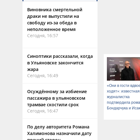
Виновника смертельной
драки не выпустили на
свободу из-за обеда в
неположенное время
Сегодня, 16:57
Синоптики рассказали, когда
в Ульяновске закончится
жара
Сегодня, 16:49
«Они в гости вдво
Осуждённому за избиение
ходят»: известная
журналистка
пассажира в ульяновском
подтвердила ром
трамвае скостили срок
Бондарчука и Иса
Сегодня, 16:47
По делу авторитета Романа
Халимонова назначили дату
прений сторон