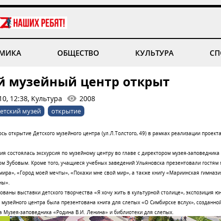
МИКА
ОБЩЕСТВО
КУЛЬТУРА
СП
й музейный центр открыт
0, 12:38, Культура
2008
етский музей
открытие
сь открытие Детского музейного центра (ул.Л.Толстого, 49) в рамках реализации проект
ия состоялась экскурсия по музейному центру во главе с директором музея-заповедника
м Зубовым. Кроме того, учащиеся учебных заведений Ульяновска презентовали гостям 
мира», «Город моей мечты», «Покажи мне свой мир», а также книгу «Мариинская гимнази
ны».
ованы выставки детского творчества «Я хочу жить в культурной столице», экспозиция 
 музейного центра была презентована книга для слепых «О Симбирске вслух», созданно
а Музея-заповедника «Родина В.И. Ленина» и библиотеки для слепых.