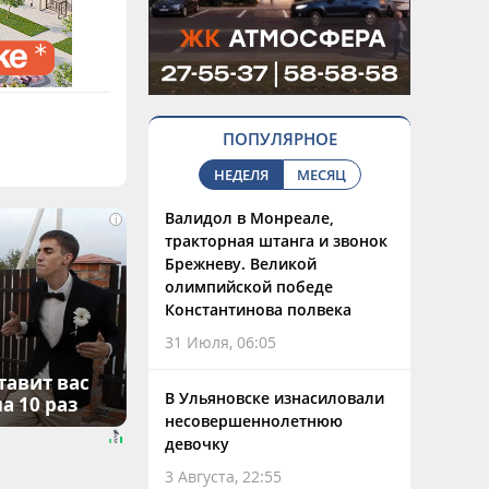
ПОПУЛЯРНОЕ
НЕДЕЛЯ
МЕСЯЦ
Валидол в Монреале,
i
тракторная штанга и звонок
Брежневу. Великой
олимпийской победе
Константинова полвека
31 Июля, 06:05
тавит вас
В Ульяновске изнасиловали
а 10 раз
несовершеннолетнюю
девочку
3 Августа, 22:55