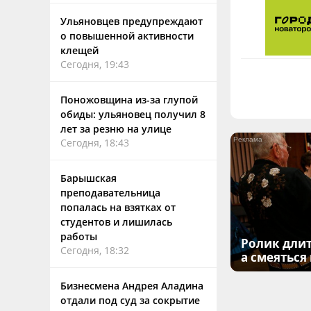
Ульяновцев предупреждают
о повышенной активности
клещей
Сегодня, 19:43
Поножовщина из-за глупой
обиды: ульяновец получил 8
лет за резню на улице
Сегодня, 18:43
Барышская
преподавательница
попалась на взятках от
студентов и лишилась
работы
Ролик длит
Сегодня, 18:32
а смеяться
Бизнесмена Андрея Аладина
отдали под суд за сокрытие