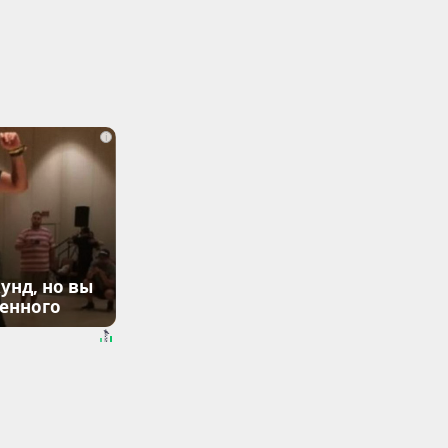
i
унд, но вы
денного