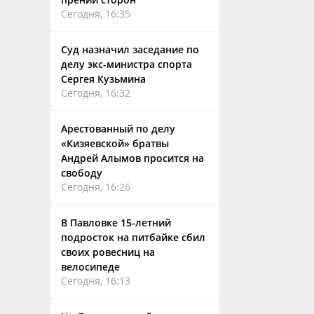
Сегодня, 16:35
Суд назначил заседание по
делу экс-министра спорта
Сергея Кузьмина
Сегодня, 16:32
Арестованный по делу
«Кизяевской» братвы
Андрей Алымов просится на
свободу
Сегодня, 16:26
В Павловке 15-летний
подросток на питбайке сбил
своих ровесниц на
велосипеде
Сегодня, 16:13