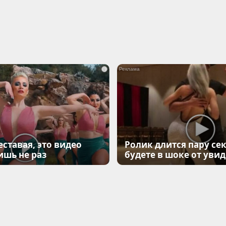
i
еставая, это видео
Ролик длится пару сек
ишь не раз
будете в шоке от уви