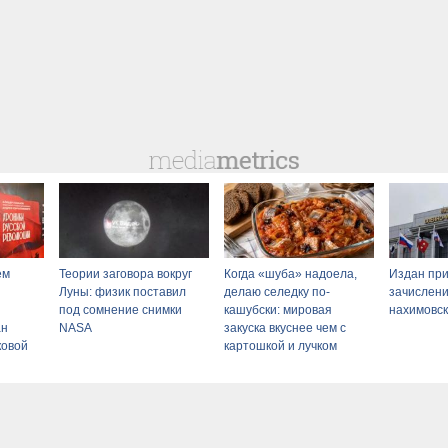
ем
Теории заговора вокруг
Когда «шуба» надоела,
Издан при
Луны: физик поставил
делаю селедку по-
зачислени
под сомнение снимки
кашубски: мировая
нахимовс
ан
NASA
закуска вкуснее чем с
ковой
картошкой и лучком