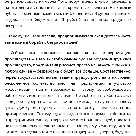
ретранслировать их через Фонд поручительств либо привлекать
на эти деньги дополнительные кредитные средства. На каждый
рубль, вложенный нами в малый бизнес, идут 4 рубля дотаций из
федерального бюджета и 15 рублей из внешних кредитных
ресурсов.
-
Почему, на Ваш взгляд, предпринимательская деятельность
так важна в борьбе с безработицей?
- Сейчас вся экономика направлена на модернизацию
производства – а это высвобождение рук. Не модернизируя свое
производство, предприятия рискуют просто исчезнуть с рынка. В
любом случае – безработных будет все больше. Соответственно,
перед государством встает задача трудоустройства этих людей.
Бесконечное количество мест на предприятиях в условиях
модернизации найти невозможно. Потому высвобождаемые
работники либо пополняют армию безработных, либо создадут
свое дело. Губернатор очень точно отметил, что лучше человеку
дать удочку и научить его ловить рыбу, чем без конца
прикармливать. Потому одна из задач этого форума – «обратить»
в предпринимательскую веру как можно больше людей, показать
потенциальному предпринимателю, молодому человеку, что он
сможет это сделать и что власти его поддержат. Я уверен, будущее