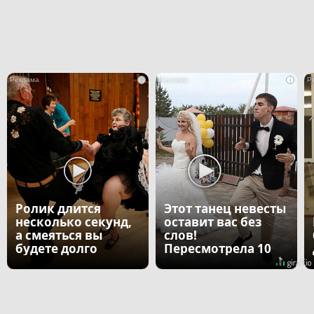
i
i
Ролик длится
Этот танец невесты
несколько секунд,
оставит вас без
а смеяться вы
слов!
будете долго
Пересмотрела 10
раз