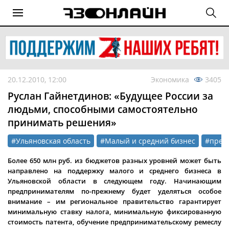
20.12.2010, 12:00
Экономика
3405
Руслан Гайнетдинов: «Будущее России за
людьми, способными самостоятельно
принимать решения»
#Ульяновская область
#Малый и средний бизнес
#пред
Более 650 млн руб. из бюджетов разных уровней может быть
направлено на поддержку малого и среднего бизнеса в
Ульяновской области в следующем году. Начинающим
предпринимателям по-прежнему будет уделяться особое
внимание – им региональное правительство гарантирует
минимальную ставку налога, минимальную фиксированную
стоимость патента, обучение предпринимательскому ремеслу