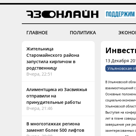
ГЛАВНОЕ
ПОЛИТИКА
ЭКОНО
Инвест
Жительница
Старомайнского района
13 Декабря 20
запустила кирпичом в
родственницу
Ульяновская о
Вчера, 22:51
В Ульяновской обл
взаимоотношений с 
Алиментщика из Засвияжья
Основные положения
отправили на
социально-экономич
принудительные работы
Ульяновской област
Вчера, 21:46
Выступая на конфер
лет в плане соверш
В многоэтажках региона
завершения уже ре
заменят более 500 лифтов
заинтересованных с