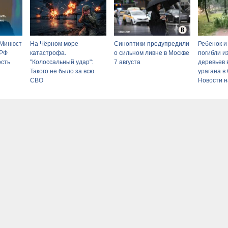
 Минюст
На Чёрном море
Синоптики предупредили
Ребенок 
 РФ
катастрофа.
о сильном ливне в Москве
погибли и
ость
"Колоссальный удар":
7 августа
деревьев 
Такого не было за всю
урагана в
СВО
Новости н