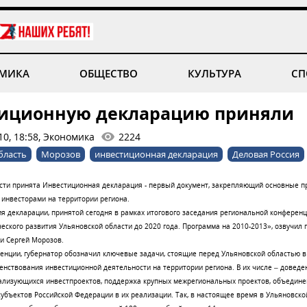
МИКА
ОБЩЕСТВО
КУЛЬТУРА
СП
иционную декларацию приняли
10, 18:58, Экономика
2224
бласть
Морозов
инвестиционная декларация
Деловая Россия
асти принята Инвестиционная декларация - первый документ, закрепляющий основные 
инвесторами на территории региона.
 декларации, принятой сегодня в рамках итогового заседания региональной конференц
еского развития Ульяновской области до 2020 года. Программа на 2010-2013», озвучил 
и Сергей Морозов.
енции, губернатор обозначил ключевые задачи, стоящие перед Ульяновской областью 
енствования инвестиционной деятельности на территории региона. В их числе – доведе
ализующихся инвестпроектов, поддержка крупных межрегиональных проектов, объедине
убъектов Российской Федерации в их реализации. Так, в настоящее время в Ульяновско