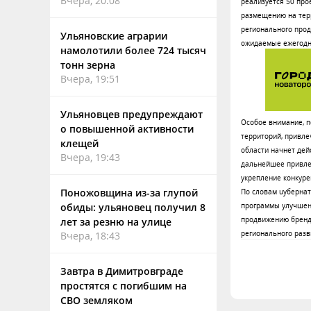
Вчера, 20:08
реализуется 50 про
размещению на тер
регионального прод
Ульяновские аграрии
ожидаемые ежегодны
намолотили более 724 тысяч
тонн зерна
Вчера, 19:51
Ульяновцев предупреждают
Особое внимание, п
о повышенной активности
территорий, привле
клещей
области начнет дей
Вчера, 19:43
дальнейшее привлеч
укрепление конкуре
Поножовщина из-за глупой
По словам uубернат
обиды: ульяновец получил 8
программы улучшени
продвижению бренда
лет за резню на улице
регионального разв
Вчера, 18:43
Завтра в Димитровграде
простятся с погибшим на
СВО земляком