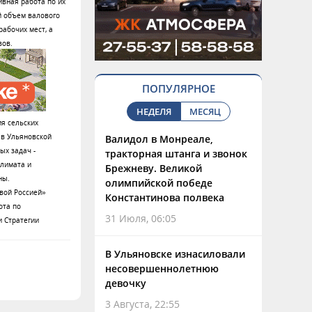
ивная работа по их
й объем валового
рабочих мест, а
зов.
ПОПУЛЯРНОЕ
НЕДЕЛЯ
МЕСЯЦ
ия сельских
 в Ульяновской
Валидол в Монреале,
ых задач -
тракторная штанга и звонок
климата и
Брежневу. Великой
ны.
олимпийской победе
вой Россией»
Константинова полвека
ота по
31 Июля, 06:05
и Стратегии
В Ульяновске изнасиловали
несовершеннолетнюю
девочку
3 Августа, 22:55