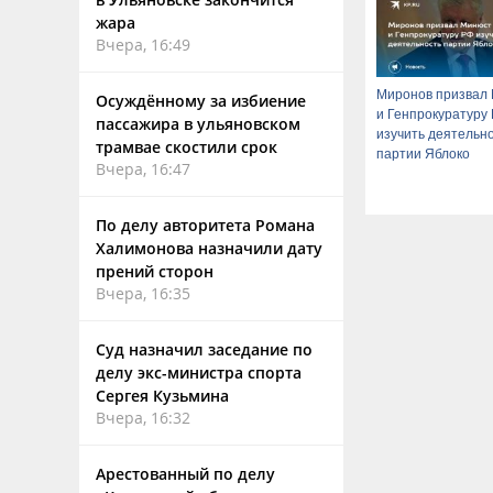
жара
Вчера, 16:49
Миронов призвал
Осуждённому за избиение
и Генпрокуратуру
пассажира в ульяновском
изучить деятельн
трамвае скостили срок
партии Яблоко
Вчера, 16:47
По делу авторитета Романа
Халимонова назначили дату
прений сторон
Вчера, 16:35
Суд назначил заседание по
делу экс-министра спорта
Сергея Кузьмина
Вчера, 16:32
Арестованный по делу