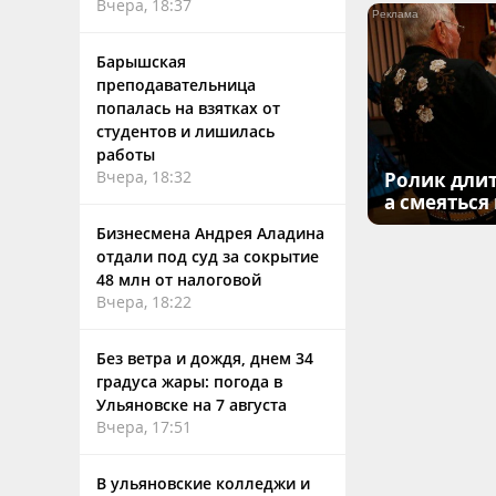
Вчера, 18:37
Барышская
преподавательница
попалась на взятках от
студентов и лишилась
работы
Вчера, 18:32
Ролик длит
а смеяться
Бизнесмена Андрея Аладина
отдали под суд за сокрытие
48 млн от налоговой
Вчера, 18:22
Без ветра и дождя, днем 34
градуса жары: погода в
Ульяновске на 7 августа
Вчера, 17:51
В ульяновские колледжи и