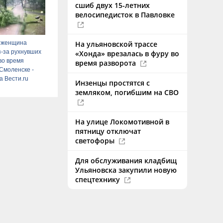
сшиб двух 15-летних
велосипедисток в Павловке
и женщина
На ульяновской трассе
з-за рухнувших
«Хонда» врезалась в фуру во
во время
время разворота
 Смоленске -
а Вести.ru
Инзенцы простятся с
земляком, погибшим на СВО
На улице Локомотивной в
пятницу отключат
светофоры
Для обслуживания кладбищ
Ульяновска закупили новую
спецтехнику