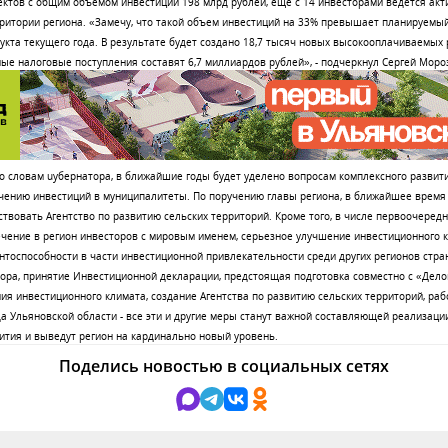
ектов с общим объемом инвестиций 198 млрд рублей, еще с 14 инвесторами ведется акт
ритории региона. «Замечу, что такой объем инвестиций на 33% превышает планируемы
укта текущего года. В результате будет создано 18,7 тысяч новых высокооплачиваемых 
е налоговые поступления составят 6,7 миллиардов рублей», - подчеркнул Сергей Моро
о словам uубернатора, в ближайшие годы будет уделено вопросам комплексного развит
чению инвестиций в муниципалитеты. По поручению главы региона, в ближайшее время
ствовать Агентство по развитию сельских территорий. Кроме того, в числе первоочередн
ение в регион инвесторов с мировым именем, серьезное улучшение инвестиционного 
нтоспособности в части инвестиционной привлекательности среди других регионов стра
ора, принятие Инвестиционной декларации, предстоящая подготовка совместно с «Дело
я инвестиционного климата, создание Агентства по развитию сельских территорий, раб
 Ульяновской области - все эти и другие меры станут важной составляющей реализаци
ития и выведут регион на кардинально новый уровень.
Поделись новостью в социальных сетях