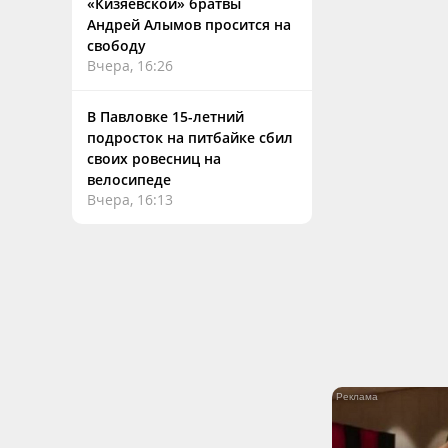
«Кизяевской» братвы
Андрей Алымов просится на
свободу
Вчера, 16:26
В Павловке 15-летний
подросток на питбайке сбил
своих ровесниц на
велосипеде
Вчера, 16:13