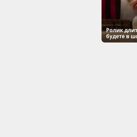
Ролик длит
будете в ш