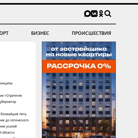
ОРТ
БИЗНЕС
ПРОИСШЕСТВИЯ
принципы
ии «Стратегия
губернатор
в ближайшие пять
ние до логического
ние усилий
й области