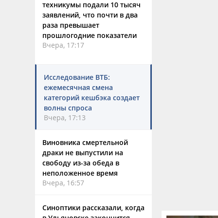
техникумы подали 10 тысяч
заявлений, что почти в два
раза превышает
прошлогодние показатели
Вчера, 17:17
Исследование ВТБ:
ежемесячная смена
категорий кешбэка создает
волны спроса
Вчера, 17:13
Виновника смертельной
драки не выпустили на
свободу из-за обеда в
неположенное время
Вчера, 16:57
Синоптики рассказали, когда
в Ульяновске закончится