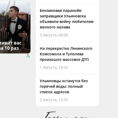
i
Бензиновая паранойя:
заправщики Ульяновска
объявили войну любителям
мелкого налива
3 Августа, 06:00
тавит вас
а 10 раз
На перекрестке Ленинского
Комсомола и Туполева
произошло массовое ДТП
1 Августа, 19:52
Ульяновцы останутся без
горячей воды: полный
список адресов
2 Августа, 13:32