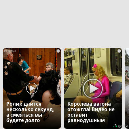
i
i
Ролик длится
Королева вагона
несколько секунд,
отожгла! Видео не
а смеяться вы
оставит
будете долго
равнодушным