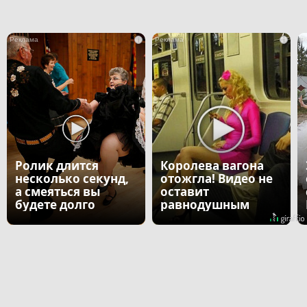
i
i
Ролик длится
Королева вагона
несколько секунд,
отожгла! Видео не
а смеяться вы
оставит
будете долго
равнодушным